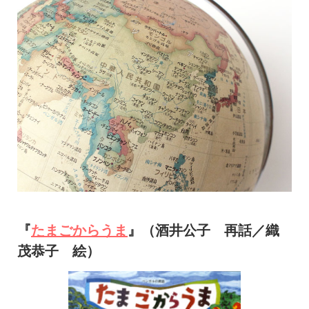
『
たまごからうま
』（酒井公子 再話／織
茂恭子 絵）