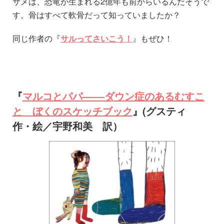
サメは、恐竜が生まれる2億年も前からいるんだそうで
す。骨はすべて軟骨だって知っていましたか？
同じ作者の『
サルってさいこう！
』もぜひ！
『
マルコとパパ––––ダウン症のあるむすこ
と ぼくのスケッチブック
』(グスティ
作・絵／宇野和美 訳）