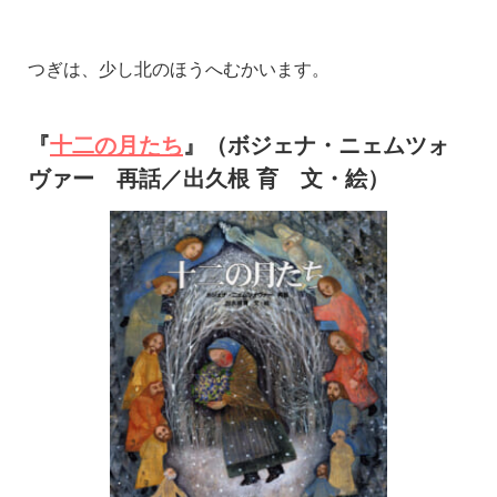
つぎは、少し北のほうへむかいます。
『
十二の月たち
』（ボジェナ・ニェムツォ
ヴァー 再話／出久根 育 文・絵）