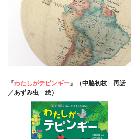
『
わたしがテピンギー
』（中脇初枝 再話
／あずみ虫 絵）