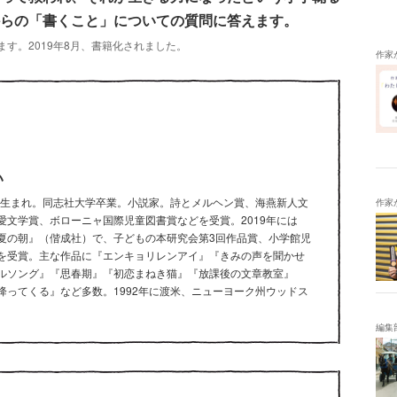
らの「書くこと」についての質問に答えます。
す。2019年8月、書籍化されました。
作家
い
山県生まれ。同志社大学卒業。小説家。詩とメルヘン賞、海燕新人文
作家
愛文学賞、ボローニャ国際児童図書賞などを受賞。2019年には
夏の朝』（偕成社）で、子どもの本研究会第3回作品賞、小学館児
を受賞。主な作品に『エンキョリレンアイ』『きみの声を聞かせ
ルソング』『思春期』『初恋まねき猫』『放課後の文章教室』
降ってくる』など多数。1992年に渡米、ニューヨーク州ウッドス
編集