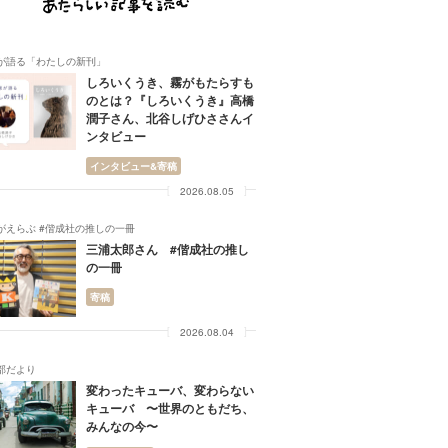
が語る「わたしの新刊」
しろいくうき、霧がもたらすも
のとは？『しろいくうき』高橋
潤子さん、北谷しげひささんイ
ンタビュー
インタビュー&寄稿
2026.08.05
がえらぶ #偕成社の推しの一冊
三浦太郎さん #偕成社の推し
の一冊
寄稿
2026.08.04
部だより
変わったキューバ、変わらない
キューバ 〜世界のともだち、
みんなの今〜