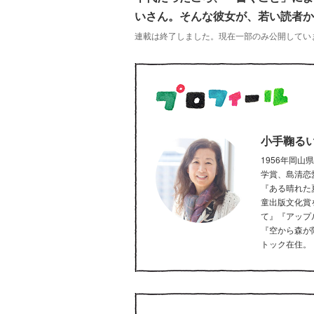
いさん。そんな彼女が、若い読者か
連載は終了しました。現在一部のみ公開していま
小手鞠る
1956年岡
学賞、島清恋
『ある晴れた
童出版文化賞
て』『アップ
『空から森が
トック在住。