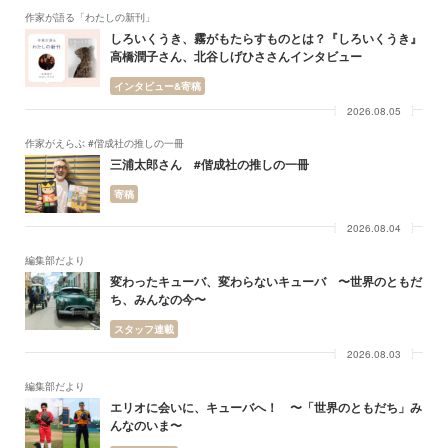
作家が語る「わたしの新刊」
しろいくうき、霧がもたらすものとは？『しろいくうき』
高橋潤子さん、北谷しげひささんインタビュー
インタビュー&寄稿
2026.08.05
作家がえらぶ #偕成社の推しの一冊
三浦太郎さん #偕成社の推しの一冊
寄稿
2026.08.04
編集部だより
変わったキューバ、変わらないキューバ 〜世界のともだ
ち、みんなの今〜
スタッフ連載
2026.08.03
編集部だより
エリオに会いに、キューバへ！ 〜「世界のともだち」み
んなのいま〜