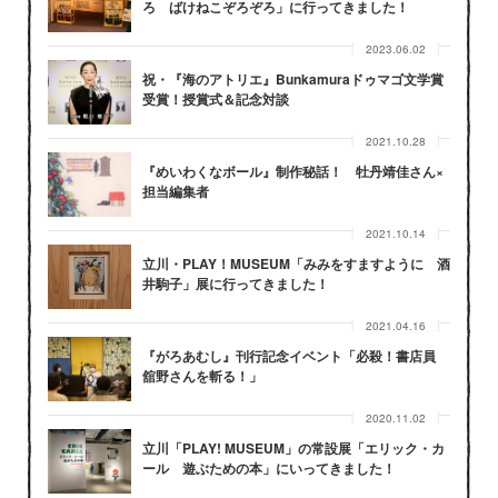
ろ ばけねこぞろぞろ」に行ってきました！
2023.06.02
祝・『海のアトリエ』Bunkamuraドゥマゴ文学賞
受賞！授賞式＆記念対談
2021.10.28
『めいわくなボール』制作秘話！ 牡丹靖佳さん×
担当編集者
2021.10.14
立川・PLAY！MUSEUM「みみをすますように 酒
井駒子」展に行ってきました！
2021.04.16
『がろあむし』刊行記念イベント「必殺！書店員
舘野さんを斬る！」
2020.11.02
立川「PLAY! MUSEUM」の常設展「エリック・カ
ール 遊ぶための本」にいってきました！