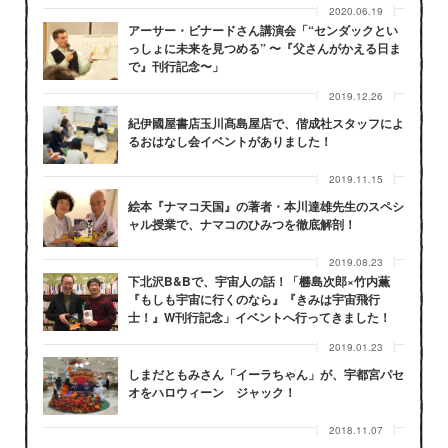
2020.06.19
アーサー・ビナードさん講演会「“センダックとい
っしょに未来を見つめる” 〜『父さんがかえる日ま
で』刊行記念〜」
2019.12.26
紀伊國屋書店玉川髙島屋店で、偕成社スタッフによ
るおはなし会イベントがありました！
2019.11.15
絵本『ナマコ天国』の著者・本川達雄先生のスペシ
ャル授業で、ナマコのひみつを徹底解剖！
2019.08.23
下北沢B&Bで、宇宙人の話！「橳島次郎×竹内薫
『もしも宇宙に行くのなら』『きみは宇宙飛行
士！』W刊行記念」イベントへ行ってきました！
2019.01.23
しまだともみさん「イーラちゃん」が、宇都宮パセ
オをハロウィーン ジャック！
2018.11.07