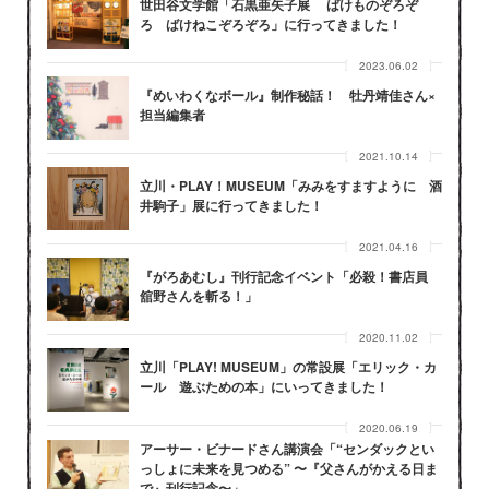
世田谷文学館「石黒亜矢子展 ばけものぞろぞ
ろ ばけねこぞろぞろ」に行ってきました！
2023.06.02
『めいわくなボール』制作秘話！ 牡丹靖佳さん×
担当編集者
2021.10.14
立川・PLAY！MUSEUM「みみをすますように 酒
井駒子」展に行ってきました！
2021.04.16
『がろあむし』刊行記念イベント「必殺！書店員
舘野さんを斬る！」
2020.11.02
立川「PLAY! MUSEUM」の常設展「エリック・カ
ール 遊ぶための本」にいってきました！
2020.06.19
アーサー・ビナードさん講演会「“センダックとい
っしょに未来を見つめる” 〜『父さんがかえる日ま
で』刊行記念〜」