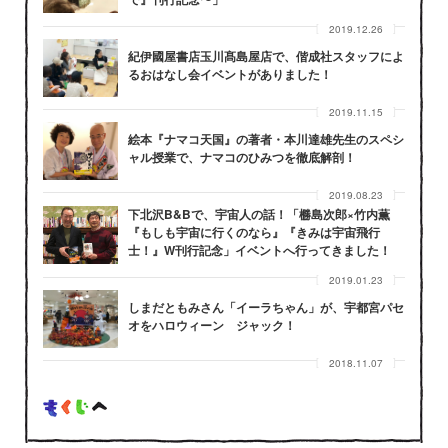
2019.12.26
紀伊國屋書店玉川髙島屋店で、偕成社スタッフによ
るおはなし会イベントがありました！
2019.11.15
絵本『ナマコ天国』の著者・本川達雄先生のスペシ
ャル授業で、ナマコのひみつを徹底解剖！
2019.08.23
下北沢B&Bで、宇宙人の話！「橳島次郎×竹内薫
『もしも宇宙に行くのなら』『きみは宇宙飛行
士！』W刊行記念」イベントへ行ってきました！
2019.01.23
しまだともみさん「イーラちゃん」が、宇都宮パセ
オをハロウィーン ジャック！
2018.11.07