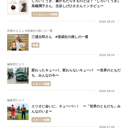
しろいくうき、霧がもたらすものとは？『しろいくうき』
高橋潤子さん、北谷しげひささんインタビュー
インタビュー&寄稿
2026.08.05
作家がえらぶ #偕成社の推しの一冊
三浦太郎さん #偕成社の推しの一冊
寄稿
2026.08.04
編集部だより
変わったキューバ、変わらないキューバ 〜世界のともだ
ち、みんなの今〜
スタッフ連載
2026.08.03
編集部だより
エリオに会いに、キューバへ！ 〜「世界のともだち」み
んなのいま〜
スタッフ連載
2026.07.29