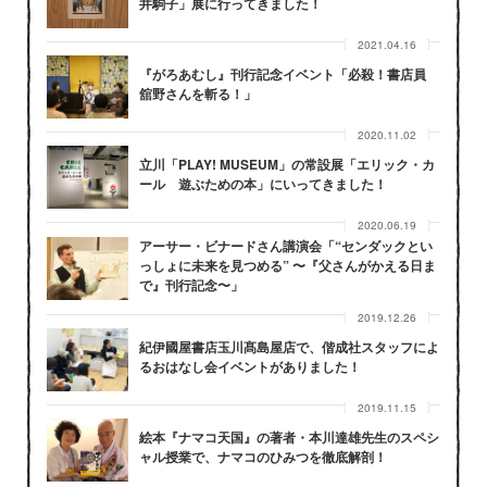
井駒子」展に行ってきました！
2021.04.16
『がろあむし』刊行記念イベント「必殺！書店員
舘野さんを斬る！」
2020.11.02
立川「PLAY! MUSEUM」の常設展「エリック・カ
ール 遊ぶための本」にいってきました！
2020.06.19
アーサー・ビナードさん講演会「“センダックとい
っしょに未来を見つめる” 〜『父さんがかえる日ま
で』刊行記念〜」
2019.12.26
紀伊國屋書店玉川髙島屋店で、偕成社スタッフによ
るおはなし会イベントがありました！
2019.11.15
絵本『ナマコ天国』の著者・本川達雄先生のスペシ
ャル授業で、ナマコのひみつを徹底解剖！