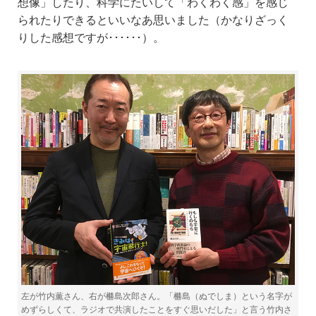
想像」したり、科学にたいして「わくわく感」を感じ
られたりできるといいなあ思いました（かなりざっく
りした感想ですが･･････）。
左が竹内薫さん、右が橳島次郎さん。「橳島（ぬでしま）という名字が
めずらしくて、ラジオで共演したことをすぐ思いだした」と言う竹内さ