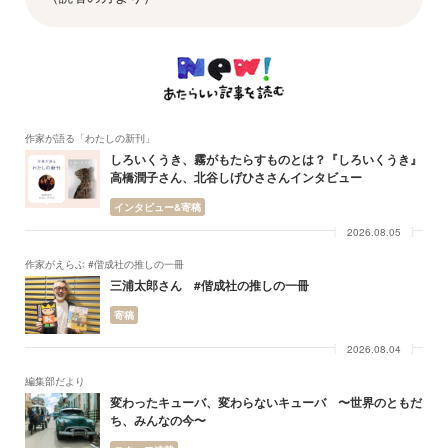
作家が語る「わたしの新刊」
しろいくうき、霧がもたらすものとは？『しろいくうき』
高橋潤子さん、北谷しげひささんインタビュー
インタビュー&寄稿
2026.08.05
作家がえらぶ #偕成社の推しの一冊
三浦太郎さん #偕成社の推しの一冊
寄稿
2026.08.04
編集部だより
変わったキューバ、変わらないキューバ 〜世界のともだ
ち、みんなの今〜