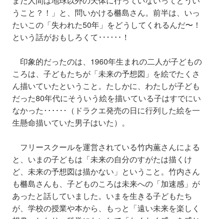
まだ人間は地球以外の天体に行っていないってどうい
うこと？！」と、問いかける橳島さん。前半は、いっ
たいこの「失われた50年」をどうしてくれるんだ〜！
という話がおもしろくて･･････！
印象的だったのは、1960年生まれの二人が子どもの
ころは、子どもたちが「未来の予想図」を絵でたくさ
ん描いていたということ。たしかに、わたしが子ども
だった80年代にそういう絵を描いている子はすでにい
なかった･･････（ドラクエ発売の日に行列した絵を一
生懸命描いていた男子はいた）。
フリースクールを運営されている竹内薫さんによる
と、いまの子どもは「未来の自分のすがたは描くけ
ど、未来の予想図は描かない」ということ。竹内さん
も橳島さんも、子どものころは未来への「加速感」が
あったと話していました。いまを生きる子どもたち
が、学校の授業や本から、もっと「遠い未来を楽しく