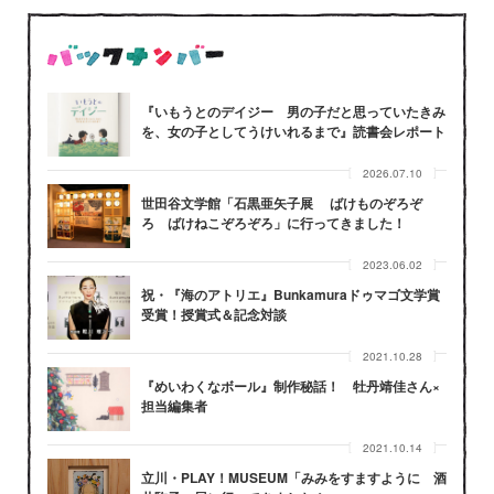
『いもうとのデイジー 男の子だと思っていたきみ
を、女の子としてうけいれるまで』読書会レポート
2026.07.10
世田谷文学館「石黒亜矢子展 ばけものぞろぞ
ろ ばけねこぞろぞろ」に行ってきました！
2023.06.02
祝・『海のアトリエ』Bunkamuraドゥマゴ文学賞
受賞！授賞式＆記念対談
2021.10.28
『めいわくなボール』制作秘話！ 牡丹靖佳さん×
担当編集者
2021.10.14
立川・PLAY！MUSEUM「みみをすますように 酒