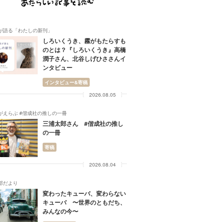
が語る「わたしの新刊」
しろいくうき、霧がもたらすも
のとは？『しろいくうき』高橋
潤子さん、北谷しげひささんイ
ンタビュー
インタビュー&寄稿
2026.08.05
がえらぶ #偕成社の推しの一冊
三浦太郎さん #偕成社の推し
の一冊
寄稿
2026.08.04
部だより
変わったキューバ、変わらない
キューバ 〜世界のともだち、
みんなの今〜