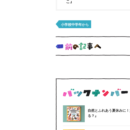
こ』
小学校中学年から
自然とふれあう夏休みに！
る？』