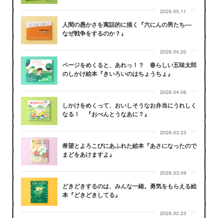
2026.05.11
人間の愚かさを寓話的に描く『六にんの男たち––
なぜ戦争をするのか？』
2026.04.20
ページをめくると、あれっ！？ 春らしい五味太郎
のしかけ絵本『きいろいのはちょうちょ』
2026.04.06
しかけをめくって、おいしそうなお弁当にうれしく
なる！ 『おべんとうなあに？』
2026.03.23
希望とよろこびにあふれた絵本『あさになったので
まどをあけますよ』
2026.03.09
どきどきするのは、みんな一緒。勇気をもらえる絵
本『どきどきしてる』
2026.02.23