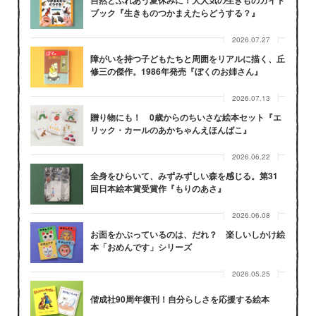
ブック『生きものつかまえたらどうする？』
2026.07.27
障がいを持つ子どもたちと周囲をリアルに描く、丘
修三の傑作。1986年発売『ぼくのお姉さん』
2026.07.13
贈り物にも！ 0歳からのちいさな絵本セット『エ
リック・カールのあかちゃんえほんばこ』
2026.06.22
全身をひらいて、みずみずしい森を感じる。第31
回日本絵本賞受賞作『もりのあさ』
2026.06.08
お面をかぶっているのは、だれ？ 楽しいしかけ絵
本「おめんです」シリーズ
2026.05.25
偕成社90周年復刊！自分らしさを応援する絵本