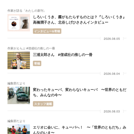
作家が語る「わたしの新刊」
しろいくうき、霧がもたらすものとは？『しろいくうき』
高橋潤子さん、北谷しげひささんインタビュー
インタビュー&寄稿
2026.08.05
作家がえらぶ #偕成社の推しの一冊
三浦太郎さん #偕成社の推しの一冊
寄稿
2026.08.04
編集部だより
変わったキューバ、変わらないキューバ 〜世界のともだ
ち、みんなの今〜
スタッフ連載
2026.08.03
編集部だより
エリオに会いに、キューバへ！ 〜「世界のともだち」み
んなのいま〜