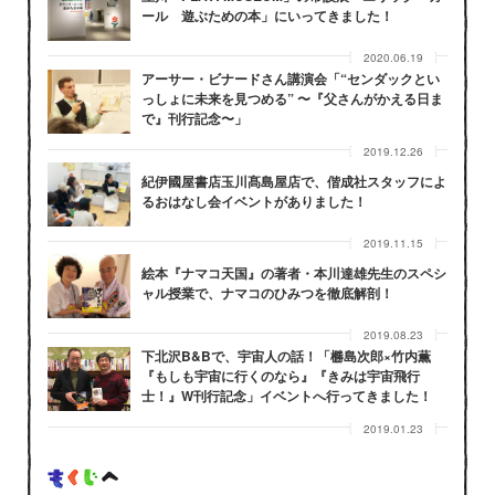
ール 遊ぶための本」にいってきました！
2020.06.19
アーサー・ビナードさん講演会「“センダックとい
っしょに未来を見つめる” 〜『父さんがかえる日ま
で』刊行記念〜」
2019.12.26
紀伊國屋書店玉川髙島屋店で、偕成社スタッフによ
るおはなし会イベントがありました！
2019.11.15
絵本『ナマコ天国』の著者・本川達雄先生のスペシ
ャル授業で、ナマコのひみつを徹底解剖！
2019.08.23
下北沢B&Bで、宇宙人の話！「橳島次郎×竹内薫
『もしも宇宙に行くのなら』『きみは宇宙飛行
士！』W刊行記念」イベントへ行ってきました！
2019.01.23