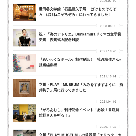
2026.07.10
世田谷文学館「石黒亜矢子展 ばけものぞろぞ
ろ ばけねこぞろぞろ」に行ってきました！
2023.06.02
祝・『海のアトリエ』Bunkamuraドゥマゴ文学賞
受賞！授賞式＆記念対談
2021.10.28
『めいわくなボール』制作秘話！ 牡丹靖佳さん×
担当編集者
2021.10.14
立川・PLAY！MUSEUM「みみをすますように 酒
井駒子」展に行ってきました！
2021.04.16
『がろあむし』刊行記念イベント「必殺！書店員
舘野さんを斬る！」
2020.11.02
立川「PLAY! MUSEUM」の常設展「エリック・カ