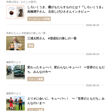
作家が語る「わたしの新刊」
しろいくうき、霧がもたらすものとは？『しろいくうき』
高橋潤子さん、北谷しげひささんインタビュー
インタビュー&寄稿
2026.08.05
作家がえらぶ #偕成社の推しの一冊
三浦太郎さん #偕成社の推しの一冊
寄稿
2026.08.04
編集部だより
変わったキューバ、変わらないキューバ 〜世界のともだ
ち、みんなの今〜
スタッフ連載
2026.08.03
編集部だより
エリオに会いに、キューバへ！ 〜「世界のともだち」み
んなのいま〜
スタッフ連載