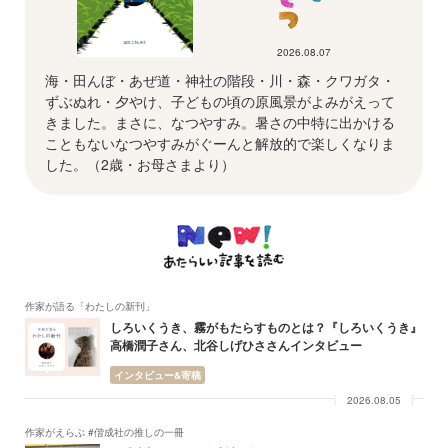
2026.08.07
海・田んぼ・あぜ道・神社の階段・川・森・クワガタ・
ずぶぬれ・夕やけ、子どもの頃の原風景がよみがえって
きました。まさに、なつやすみ。暑さの中特に出かける
こともないなつやすみがぐーんと解放的で楽しくなりま
した。（2歳・お母さまより）
作家が語る「わたしの新刊」
しろいくうき、霧がもたらすものとは？『しろいくうき』
高橋潤子さん、北谷しげひささんインタビュー
インタビュー&寄稿
2026.08.05
作家がえらぶ #偕成社の推しの一冊