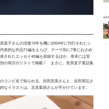
編集
直子さんの没後10年を機に2004年に刊行されたシ
代表的な作品71編をえらび、テーマ別に7巻におさめ
表されたエッセイ40編も収録するほか、巻末には安
別の両方のリストで掲載！ まさに、安房直子童話集
のコンビ名で知られる、吉田浩美さんと、吉田篤弘さ
的なイラストは、北見葉胡さんが手がけています。