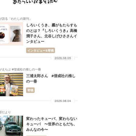
が語る「わたしの新刊」
しろいくうき、霧がもたらすも
のとは？『しろいくうき』高橋
潤子さん、北谷しげひささんイ
ンタビュー
インタビュー&寄稿
2026.08.05
がえらぶ #偕成社の推しの一冊
三浦太郎さん #偕成社の推し
の一冊
寄稿
2026.08.04
部だより
変わったキューバ、変わらない
キューバ 〜世界のともだち、
みんなの今〜