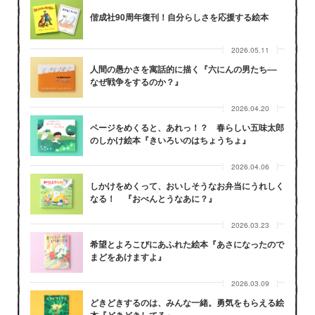
偕成社90周年復刊！自分らしさを応援する絵本
2026.05.11
人間の愚かさを寓話的に描く『六にんの男たち––
なぜ戦争をするのか？』
2026.04.20
ページをめくると、あれっ！？ 春らしい五味太郎
のしかけ絵本『きいろいのはちょうちょ』
2026.04.06
しかけをめくって、おいしそうなお弁当にうれしく
なる！ 『おべんとうなあに？』
2026.03.23
希望とよろこびにあふれた絵本『あさになったので
まどをあけますよ』
2026.03.09
どきどきするのは、みんな一緒。勇気をもらえる絵