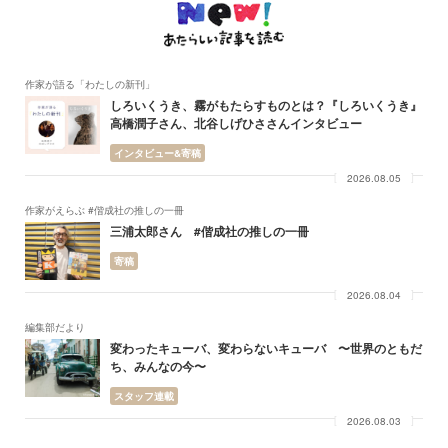
作家が語る「わたしの新刊」
しろいくうき、霧がもたらすものとは？『しろいくうき』
高橋潤子さん、北谷しげひささんインタビュー
インタビュー&寄稿
2026.08.05
作家がえらぶ #偕成社の推しの一冊
三浦太郎さん #偕成社の推しの一冊
寄稿
2026.08.04
編集部だより
変わったキューバ、変わらないキューバ 〜世界のともだ
ち、みんなの今〜
スタッフ連載
2026.08.03