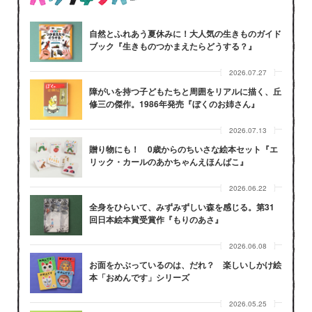
自然とふれあう夏休みに！大人気の生きものガイド
ブック『生きものつかまえたらどうする？』
2026.07.27
障がいを持つ子どもたちと周囲をリアルに描く、丘
修三の傑作。1986年発売『ぼくのお姉さん』
2026.07.13
贈り物にも！ 0歳からのちいさな絵本セット『エ
リック・カールのあかちゃんえほんばこ』
2026.06.22
全身をひらいて、みずみずしい森を感じる。第31
回日本絵本賞受賞作『もりのあさ』
2026.06.08
お面をかぶっているのは、だれ？ 楽しいしかけ絵
本「おめんです」シリーズ
2026.05.25