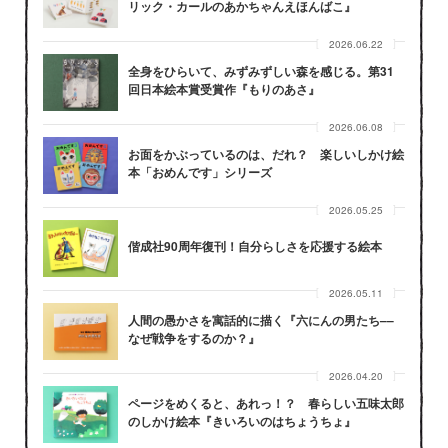
リック・カールのあかちゃんえほんばこ』
2026.06.22
全身をひらいて、みずみずしい森を感じる。第31
回日本絵本賞受賞作『もりのあさ』
2026.06.08
お面をかぶっているのは、だれ？ 楽しいしかけ絵
本「おめんです」シリーズ
2026.05.25
偕成社90周年復刊！自分らしさを応援する絵本
2026.05.11
人間の愚かさを寓話的に描く『六にんの男たち––
なぜ戦争をするのか？』
2026.04.20
ページをめくると、あれっ！？ 春らしい五味太郎
のしかけ絵本『きいろいのはちょうちょ』