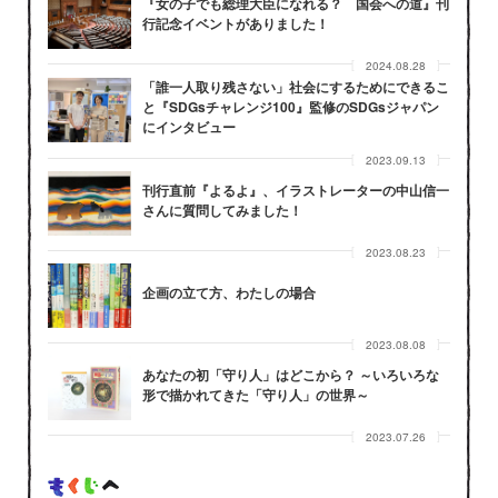
『女の子でも総理大臣になれる？ 国会への道』刊
行記念イベントがありました！
2024.08.28
「誰一人取り残さない」社会にするためにできるこ
と『SDGsチャレンジ100』監修のSDGsジャパン
にインタビュー
2023.09.13
刊行直前『よるよ』、イラストレーターの中山信一
さんに質問してみました！
2023.08.23
企画の立て方、わたしの場合
2023.08.08
あなたの初「守り人」はどこから？ ～いろいろな
形で描かれてきた「守り人」の世界～
2023.07.26