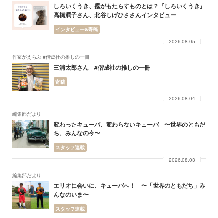
しろいくうき、霧がもたらすものとは？『しろいくうき』
高橋潤子さん、北谷しげひささんインタビュー
インタビュー&寄稿
2026.08.05
作家がえらぶ #偕成社の推しの一冊
三浦太郎さん #偕成社の推しの一冊
寄稿
2026.08.04
編集部だより
変わったキューバ、変わらないキューバ 〜世界のともだ
ち、みんなの今〜
スタッフ連載
2026.08.03
編集部だより
エリオに会いに、キューバへ！ 〜「世界のともだち」み
んなのいま〜
スタッフ連載