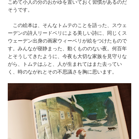
こめて小人の分のおかゆを置いておく習慣があるのだ
そうです。
この絵本は、そんなトムテのことを語った、スウェ
ーデンの詩人リードベリによる美しい詩に、同じくス
ウェーデン出身の
画家ウィーベリが
絵をつけたもので
す。みんなが寝静まった、動くもののない夜。何百年
とそうしてきたように、今夜も大切な家族を見守りな
がら、トムテはふと、人が生まれてはまた去ってい
く、
時のながれと
その不思議
さ
を胸に思います。