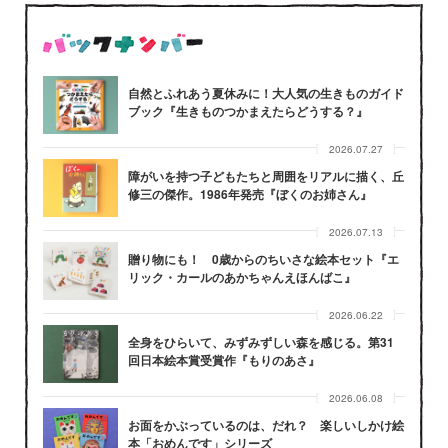
自然とふれあう夏休みに！大人気の生きものガイド
ブック『生きものつかまえたらどうする？』
2026.07.27
障がいを持つ子どもたちと周囲をリアルに描く、丘
修三の傑作。1986年発売『ぼくのお姉さん』
2026.07.13
贈り物にも！ 0歳からのちいさな絵本セット『エ
リック・カールのあかちゃんえほんばこ』
2026.06.22
全身をひらいて、みずみずしい森を感じる。第31
回日本絵本賞受賞作『もりのあさ』
2026.06.08
お面をかぶっているのは、だれ？ 楽しいしかけ絵
本「おめんです」シリーズ