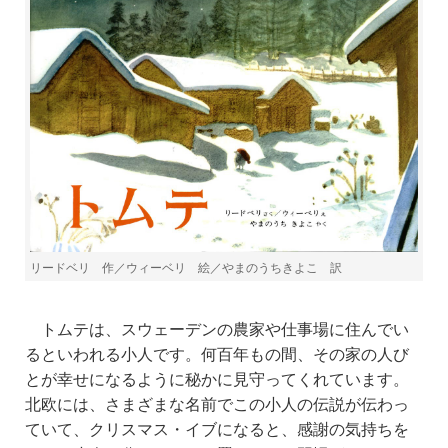
リードベリ 作／ウィーベリ 絵／やまのうちきよこ 訳
トムテは、スウェーデンの農家や仕事場に住んでい
ると
いわ
れる小人です。何百年もの間、その家の人び
とが幸せになるように秘かに見守ってくれています。
北欧には
、
さまざまな名前でこの小人の伝説が伝わっ
て
いて
、クリスマス・イブになると、感謝の気持ちを