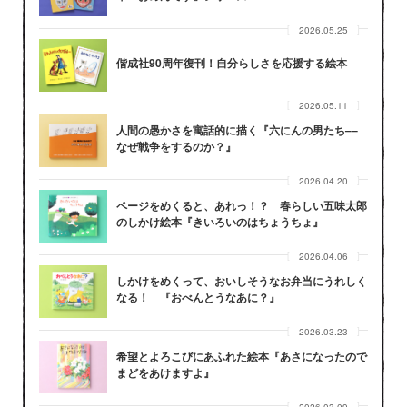
2026.05.25
偕成社90周年復刊！自分らしさを応援する絵本
2026.05.11
人間の愚かさを寓話的に描く『六にんの男たち––
なぜ戦争をするのか？』
2026.04.20
ページをめくると、あれっ！？ 春らしい五味太郎
のしかけ絵本『きいろいのはちょうちょ』
2026.04.06
しかけをめくって、おいしそうなお弁当にうれしく
なる！ 『おべんとうなあに？』
2026.03.23
希望とよろこびにあふれた絵本『あさになったので
まどをあけますよ』