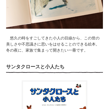
悠久の時を
す
ごしてきた小人の目線から、この世の
美しさや不思議さに思いをはせ
ることのでき
る絵本。
冬の夜に、家族で集まって
開きたい
一
冊です。
サンタクロースと小人たち