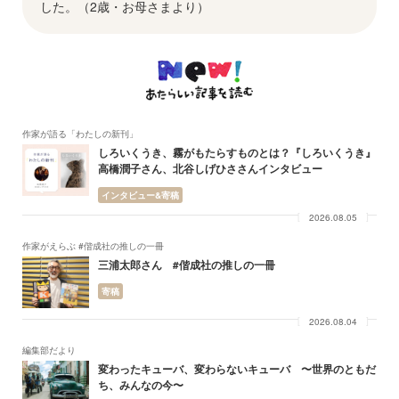
した。（2歳・お母さまより）
作家が語る「わたしの新刊」
しろいくうき、霧がもたらすものとは？『しろいくうき』
高橋潤子さん、北谷しげひささんインタビュー
インタビュー&寄稿
2026.08.05
作家がえらぶ #偕成社の推しの一冊
三浦太郎さん #偕成社の推しの一冊
寄稿
2026.08.04
編集部だより
変わったキューバ、変わらないキューバ 〜世界のともだ
ち、みんなの今〜