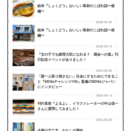
絵本『しょくどう』おいしい取材のこぼれ話〜後
編〜
2026.03.26
絵本『しょくどう』おいしい取材のこぼれ話〜前
編〜
2026.03.12
『女の子でも総理大臣になれる？ 国会への道』刊
行記念イベントがありました！
2024.08.28
「誰一人取り残さない」社会にするためにできるこ
と『SDGsチャレンジ100』監修のSDGsジャパン
にインタビュー
2023.09.13
刊行直前『よるよ』、イラストレーターの中山信一
さんに質問してみました！
2023.08.23
企画の立て方、わたしの場合