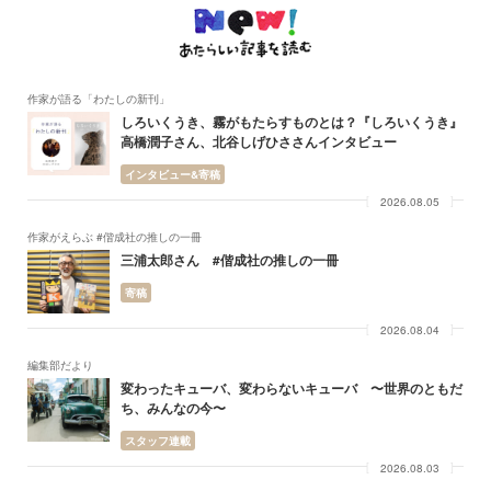
作家が語る「わたしの新刊」
しろいくうき、霧がもたらすものとは？『しろいくうき』
高橋潤子さん、北谷しげひささんインタビュー
インタビュー&寄稿
2026.08.05
作家がえらぶ #偕成社の推しの一冊
三浦太郎さん #偕成社の推しの一冊
寄稿
2026.08.04
編集部だより
変わったキューバ、変わらないキューバ 〜世界のともだ
ち、みんなの今〜
スタッフ連載
2026.08.03