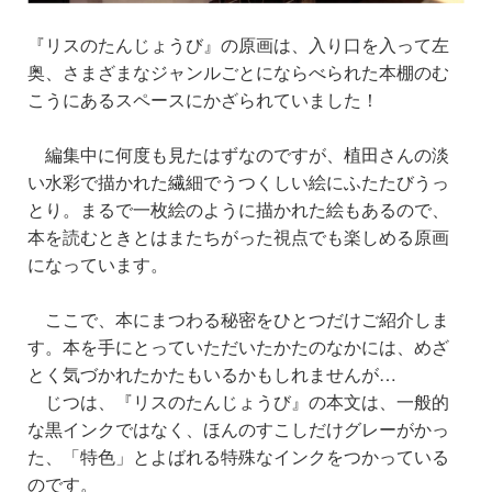
『リスのたんじょうび』の原画は、
入り口を入って左
奥、さまざまなジャンルごとに
ならべられた本棚のむ
こうにあるスペースにかざられていました！
編集中に何度も見たはずなのですが、
植田さんの淡
い水彩で描かれた繊細でうつくしい絵にふたたびうっ
とり。
まるで一枚絵のように描かれた絵もあるので、
本を読むときとはまたちがった視点でも楽しめる原画
になっています。
ここで、本にまつわる秘密をひとつだけご紹介しま
す。
本を手にとっていただいたかたのなかには、
めざ
とく気づかれたかたもいるかもしれませんが…
じつは、『リスのたんじょうび』の本文は、
一般的
な黒インクではなく、ほんのすこしだけグレーがかっ
た、
「特色」とよばれる特殊なインクをつかっている
のです。