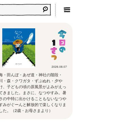
2026.08.07
海・田んぼ・あぜ道・神社の階段・
川・森・クワガタ・ずぶぬれ・夕や
け、子どもの頃の原風景がよみがえっ
てきました。まさに、なつやすみ。暑
さの中特に出かけることもないなつや
すみがぐーんと解放的で楽しくなりま
した。（2歳・お母さまより）