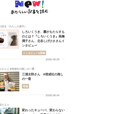
が語る「わたしの新刊」
しろいくうき、霧がもたらすも
のとは？『しろいくうき』高橋
潤子さん、北谷しげひささんイ
ンタビュー
インタビュー&寄稿
2026.08.05
がえらぶ #偕成社の推しの一冊
三浦太郎さん #偕成社の推し
の一冊
寄稿
2026.08.04
部だより
変わったキューバ、変わらない