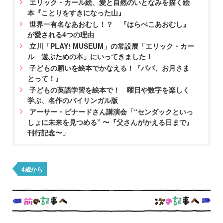
エリック・カール絵、愛と自然のいとなみを描く絵
本『ことりをすきになった山』
世界一有名なあおむし！？ 『はらぺこあおむし』
が愛される4つの理由
立川「PLAY! MUSEUM」の常設展「エリック・カー
ル 遊ぶための本」にいってきました！
子どもの願いを絵本でかなえる！『パパ、お月さま
とって！』
子どもの英語学習を絵本で！ 曜日や数字を楽しく
学ぶ、名作のバイリンガル版
アーサー・ビナードさん講演会「“センダックといっ
しょに未来を見つめる” 〜『父さんがかえる日まで』
刊行記念〜」
4歳から