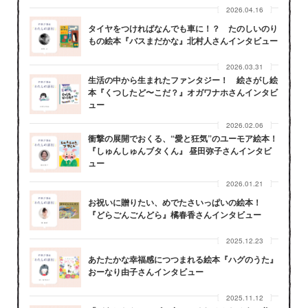
2026.04.16
タイヤをつければなんでも車に！？ たのしいのり
もの絵本『バスまだかな』北村人さんインタビュー
2026.03.31
生活の中から生まれたファンタジー！ 絵さがし絵
本『くつしたど〜こだ？』オガワナホさんインタビ
ュー
2026.02.06
衝撃の展開でおくる、“愛と狂気”のユーモア絵本！
『しゅんしゅんブタくん』 昼田弥子さんインタビ
ュー
2026.01.21
お祝いに贈りたい、めでたさいっぱいの絵本！
『どらごんごんどら』橘春香さんインタビュー
2025.12.23
あたたかな幸福感につつまれる絵本『ハグのうた』
おーなり由子さんインタビュー
2025.11.12