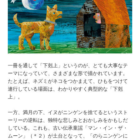
一冊を通して「下剋上」というのが、とても大事なテ
ーマになっていて、さまざまな形で描かれています。
たとえば、ネズミがネコをつかまえて、ひもをつけて
連行している場面は、わかりやすく典型的な「下剋
上」。
一方、満月の下、イヌがニンゲンを捨てるというスト
ーリーの逆転は、独特な悲しみとおかしみをかもしだ
している。これも、古い伝承童謡「マン・イン・ザ・
ムーン」（＊２）が土台となって、「のらニンゲンに