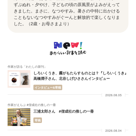
ずぶぬれ・夕やけ、子どもの頃の原風景がよみがえって
きました。まさに、なつやすみ。暑さの中特に出かける
こともないなつやすみがぐーんと解放的で楽しくなりま
した。（2歳・お母さまより）
作家が語る「わたしの新刊」
しろいくうき、霧がもたらすものとは？『しろいくうき』
高橋潤子さん、北谷しげひささんインタビュー
インタビュー&寄稿
2026.08.05
作家がえらぶ #偕成社の推しの一冊
三浦太郎さん #偕成社の推しの一冊
寄稿
2026.08.04