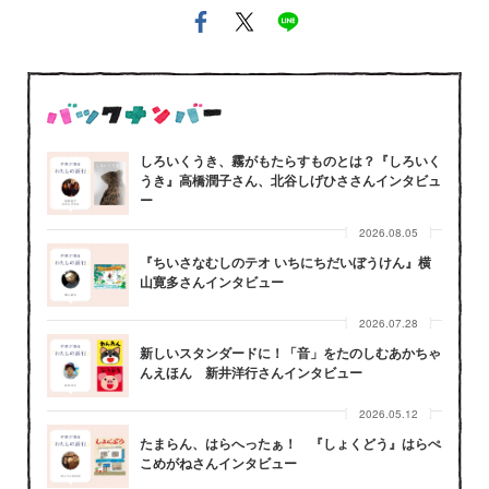
しろいくうき、霧がもたらすものとは？『しろいく
うき』高橋潤子さん、北谷しげひささんインタビュ
ー
2026.08.05
『ちいさなむしのテオ いちにちだいぼうけん』横
山寛多さんインタビュー
2026.07.28
新しいスタンダードに！「音」をたのしむあかちゃ
んえほん 新井洋行さんインタビュー
2026.05.12
たまらん、はらへったぁ！ 『しょくどう』はらぺ
こめがねさんインタビュー