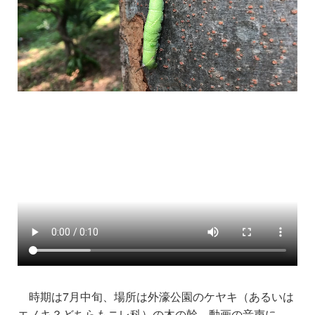
時期は7月中旬、場所は外濠公園のケヤキ（あるいは
エノキ？どちらもニレ科）の木の幹
。
動画の音声に