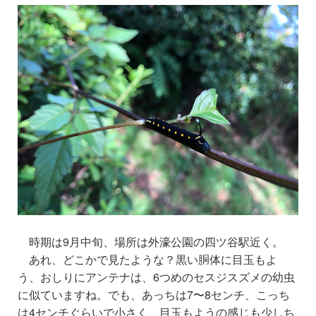
時期は9月中旬、場所は外濠公園の四ツ谷駅近く。
あれ、どこかで見たような？黒い胴体に目玉もよ
う、おしりにアンテナは、6つめのセスジスズメの幼虫
に似ていますね。でも、あっちは7〜8センチ、こっち
は4センチぐらいで小さく、目玉もようの感じも少しち