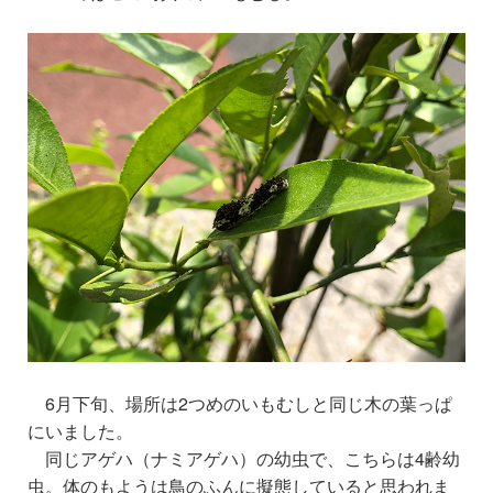
6月下旬、場所は2つめのいもむしと同じ木の葉っぱ
にいました。
同じアゲハ（ナミアゲハ）の幼虫で、こ
ちら
は4齢幼
虫。体のもようは鳥のふんに擬態していると思われま