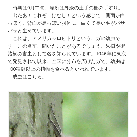
時期は9月中旬、場所は外濠の土手の柵の手すり。
出たあ！これぞ、けむし！という感じで、側面が白
っぽく、背面が黒っぽい胴体に、白くて長い毛がバサ
バサと生えています。
これは、アメリカシロヒトリという、ガの幼虫で
す。この名前、聞いたことがあるでしょう。果樹や街
路樹の害虫として名を知られています。1945年に東京
で発見されて以来、全国に分布を広げたガで、幼虫は
100種類以上の植物を食べ
るといわれてい
ます。
成虫はこちら。