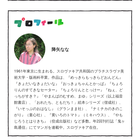
降矢なな
1961年東京に生まれる。スロヴァキア共和国のブラチスラヴァ美
術大学・版画科卒業。作品は、『めっきらもっきらどおんどん』
『きょだいなきょだいな』『おっきょちゃんとかっぱ』『ちょろ
りんのすてきなセーター』『ちょろりんととっけー』『ねぇ、ど
っちがすき？』「やまんばのむすめ、まゆ」シリーズ（以上福音
館書店）、「おれたち、ともだち！」絵本シリーズ（偕成社）、
『いそっぷのおはなし』（グランまま社）、『ナミチカのきのこ
がり』（童心社）、『黄いろのトマト』（ミキハウス）、『やも
じろうとはりきち』（佼成出版社）など多数。年2回刊行誌「鬼ヶ
島通信」にてマンガを連載中。スロヴァキア在住。