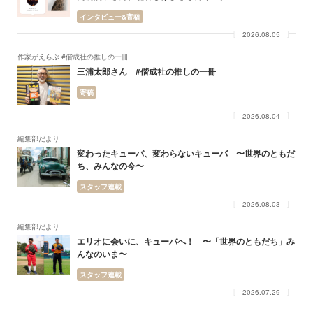
インタビュー&寄稿
2026.08.05
作家がえらぶ #偕成社の推しの一冊
三浦太郎さん #偕成社の推しの一冊
寄稿
2026.08.04
編集部だより
変わったキューバ、変わらないキューバ 〜世界のともだ
ち、みんなの今〜
スタッフ連載
2026.08.03
編集部だより
エリオに会いに、キューバへ！ 〜「世界のともだち」み
んなのいま〜
スタッフ連載
2026.07.29