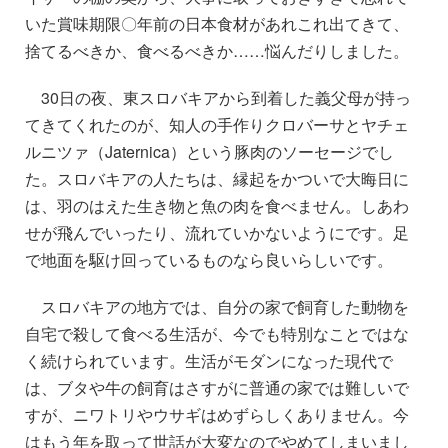
いた賞味期限〇年前の日本食材があれこれ出てきて、
捨てるべきか、食べるべきか……悩んだりしました。
30日の夜、東スロバキアから到着した義父母が持っ
てきてくれたのが、知人の手作りクロバーサとヤチェ
ルニツァ（Jaternica）という豚肉のソーセージでし
た。スロバキアの人たちは、縁起をかついで大晦日に
は、羽のはえた生き物と魚の肉を食べません。しあわ
せが飛んでいったり、流れていかないようにです。足
で地面を駆け回っているものなら良いらしいです。
スロバキアの地方では、自分の家で飼育した動物を
自宅で殺して食べる生活が、今でも特別なことではな
く続けられています。生活がモダンになった現代で
は、ブタや牛の飼育はさすがに普通の家では難しいで
すが、ニワトリやウサギはめずらしくありません。今
はもう年を取って世話が大変なのでやめてしまいまし