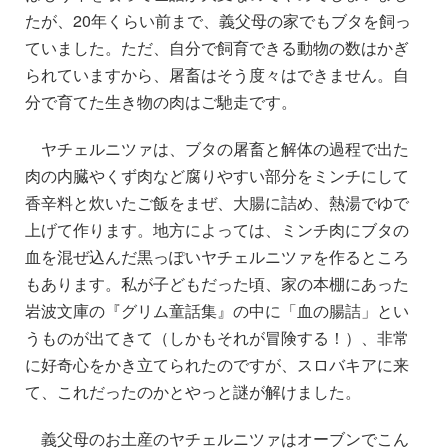
たが、20年くらい前まで、義父母の家でもブタを飼っ
ていました。ただ、自分で飼育できる動物の数はかぎ
られていますから、屠畜はそう度々はできません。自
分で育てた生き物の肉はご馳走です。
ヤチェルニツァは、ブタの屠畜と解体の過程で出た
肉の内臓やくず肉など腐りやすい部分をミンチにして
香辛料と炊いたご飯をまぜ、大腸に詰め、熱湯でゆで
上げて作ります。地方によっては、ミンチ肉にブタの
血を混ぜ込んだ黒っぽいヤチェルニツァを作るところ
もあります。私が子どもだった頃、家の本棚にあった
岩波文庫の『グリム童話集』の中に「血の腸詰」とい
うものが出てきて（しかもそれが冒険する！）、非常
に好奇心をかき立てられたのですが、スロバキアに来
て、これだったのかとやっと謎が解けました。
義父母のお土産のヤチェルニツァはオーブンでこん