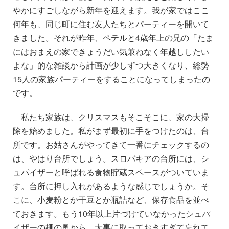
やかにすごしながら新年を迎えます。我が家ではここ
何年も、同じ町に住む友人たちとパーティーを開いて
きました。それが昨年、ペテルと4歳年上の兄の「たま
にはおまえの家できょうだい気兼ねなく年越ししたい
よな」的な雑談から計画が少しずつ大きくなり、総勢
15人の家族パーティーをすることになってしまったの
です。
私たち家族は、クリスマスもそこそこに、家の大掃
除を始めました。私がまず最初に手をつけたのは、台
所です。お姑さんがやってきて一番にチェックするの
は、やはり台所でしょう。スロバキアの台所には、シ
ュパイザーと呼ばれる食物貯蔵スペースがついていま
す。台所に押し入れがあるような感じでしょうか。そ
こに、小麦粉とか干豆とか瓶詰など、保存食品を並べ
ておきます。もう10年以上片づけていなかったシュパ
イザーの棚の奥から、大事に取っておきすぎて忘れて