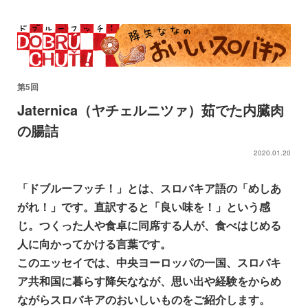
第5回
Jaternica（ヤチェルニツァ）茹でた内臓肉
の腸詰
2020.01.20
「ドブルーフッチ！」とは、スロバキア語の「めしあ
がれ！」です。直訳すると「良い味を！」という感
じ。つくった人や食卓に同席する人が、食べはじめる
人に向かってかける言葉です。
このエッセイでは、中央ヨーロッパの一国、スロバキ
ア共和国に暮らす降矢ななが、思い出や経験をからめ
ながらスロバキアのおいしいものをご紹介します。