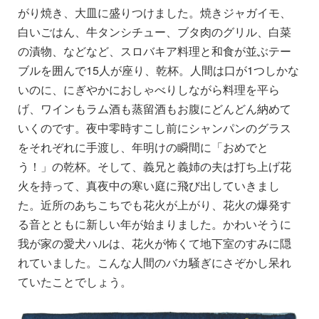
がり焼き、大皿に盛りつけました。焼きジャガイモ、
白いごはん、牛タンシチュー、ブタ肉のグリル、白菜
の漬物、などなど、スロバキア料理と和食が並ぶテー
ブルを囲んで
15
人が座り、乾杯。人間は口が
1
つしかな
いのに、にぎやかにおしゃべりしながら料理を平ら
げ、ワインもラム酒も蒸留酒もお腹にどんどん納めて
いくのです。夜中零時すこし前にシャンパンのグラス
をそれぞれに手渡し、年明けの瞬間に「おめでと
う！」の乾杯。そして、義兄と義姉の夫は打ち上げ花
火を持って、真夜中の寒い庭に飛び出していきまし
た。近所のあちこちでも花火が上がり、花火の爆発す
る音とともに新しい年が始まりました。かわいそうに
我が家の愛犬ハルは、花火が怖くて地下室のすみに隠
れていました。こんな人間のバカ騒ぎにさぞかし呆れ
ていたことでしょう。