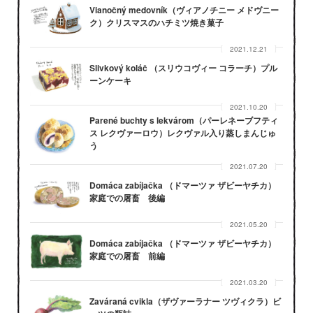
Vianočný medovník（ヴィアノチニー メドヴニー
ク）クリスマスのハチミツ焼き菓子
2021.12.21
Slivkový koláč （スリウコヴィー コラーチ）プル
ーンケーキ
2021.10.20
Parené buchty s lekvárom（パーレネーブフティ
ス レクヴァーロウ）レクヴァル入り蒸しまんじゅ
う
2021.07.20
Domáca zabíjačka （ドマーツァ ザビーヤチカ）
家庭での屠畜 後編
2021.05.20
Domáca zabíjačka （ドマーツァ ザビーヤチカ）
家庭での屠畜 前編
2021.03.20
Zaváraná cvikla（ザヴァーラナー ツヴィクラ）ビ