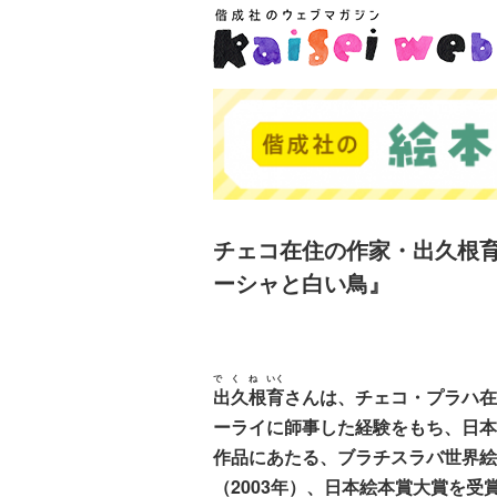
チェコ在住の作家・出久根
ーシャと白い鳥』
で
く
ね
いく
出
久
根
育
さんは、チェコ・プラハ在
ーライに師事した経験をもち、日本
作品にあたる、ブラチスラバ世界絵
（2003年）、日本絵本賞大賞を受