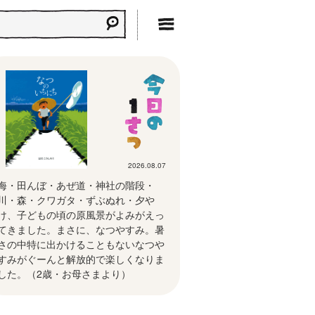
2026.08.07
海・田んぼ・あぜ道・神社の階段・
川・森・クワガタ・ずぶぬれ・夕や
け、子どもの頃の原風景がよみがえっ
てきました。まさに、なつやすみ。暑
さの中特に出かけることもないなつや
すみがぐーんと解放的で楽しくなりま
した。（2歳・お母さまより）