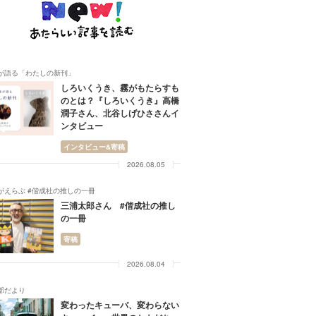
が語る「わたしの新刊」
しろいくうき、霧がもたらすも
のとは？『しろいくうき』高橋
潤子さん、北谷しげひささんイ
ンタビュー
インタビュー&寄稿
2026.08.05
がえらぶ #偕成社の推しの一冊
三浦太郎さん #偕成社の推し
の一冊
寄稿
2026.08.04
部だより
変わったキューバ、変わらない