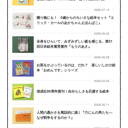
2026.07.13
贈り物にも！ 0歳からのちいさな絵本セット『エ
リック・カールのあかちゃんえほんばこ』
2026.06.22
全身をひらいて、みずみずしい森を感じる。第31
回日本絵本賞受賞作『もりのあさ』
2026.06.08
お面をかぶっているのは、だれ？ 楽しいしかけ絵
本「おめんです」シリーズ
2026.05.25
偕成社90周年復刊！自分らしさを応援する絵本
2026.05.11
人間の愚かさを寓話的に描く『六にんの男たち––
なぜ戦争をするのか？』