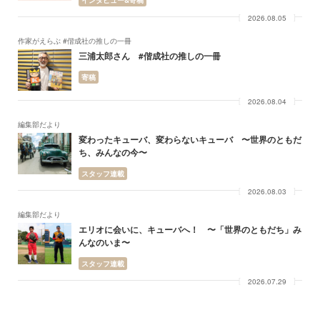
インタビュー&寄稿
2026.08.05
作家がえらぶ #偕成社の推しの一冊
三浦太郎さん #偕成社の推しの一冊
寄稿
2026.08.04
編集部だより
変わったキューバ、変わらないキューバ 〜世界のともだ
ち、みんなの今〜
スタッフ連載
2026.08.03
編集部だより
エリオに会いに、キューバへ！ 〜「世界のともだち」み
んなのいま〜
スタッフ連載
2026.07.29