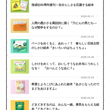
偕成社90周年復刊！自分らしさを応援する絵本
2026.05.11
人間の愚かさを寓話的に描く『六にんの男たち––
なぜ戦争をするのか？』
2026.04.20
ページをめくると、あれっ！？ 春らしい五味太郎
のしかけ絵本『きいろいのはちょうちょ』
2026.04.06
しかけをめくって、おいしそうなお弁当にうれしく
なる！ 『おべんとうなあに？』
2026.03.23
希望とよろこびにあふれた絵本『あさになったので
まどをあけますよ』
2026.03.09
どきどきするのは、みんな一緒。勇気をもらえる絵
本『どきどきしてる』