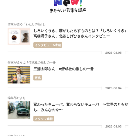
作家が語る「わたしの新刊」
しろいくうき、霧がもたらすものとは？『しろいくうき』
高橋潤子さん、北谷しげひささんインタビュー
インタビュー&寄稿
2026.08.05
作家がえらぶ #偕成社の推しの一冊
三浦太郎さん #偕成社の推しの一冊
寄稿
2026.08.04
編集部だより
変わったキューバ、変わらないキューバ 〜世界のともだ
ち、みんなの今〜
スタッフ連載
2026.08.03
編集部だより