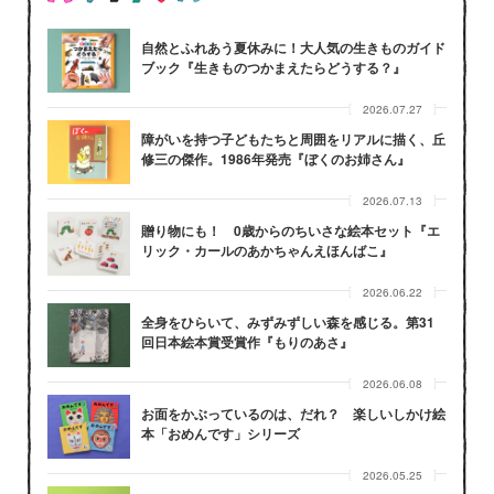
自然とふれあう夏休みに！大人気の生きものガイド
ブック『生きものつかまえたらどうする？』
2026.07.27
障がいを持つ子どもたちと周囲をリアルに描く、丘
修三の傑作。1986年発売『ぼくのお姉さん』
2026.07.13
贈り物にも！ 0歳からのちいさな絵本セット『エ
リック・カールのあかちゃんえほんばこ』
2026.06.22
全身をひらいて、みずみずしい森を感じる。第31
回日本絵本賞受賞作『もりのあさ』
2026.06.08
お面をかぶっているのは、だれ？ 楽しいしかけ絵
本「おめんです」シリーズ
2026.05.25