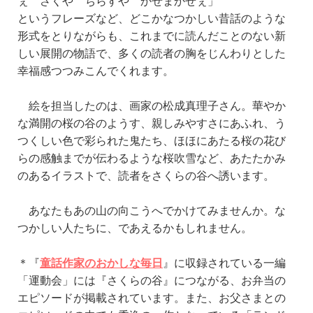
ぇ さくや ちらすや かぜまかせぇ」
というフレーズなど、どこかなつかしい昔話のような
形式をとりながらも、これまでに読んだことのない新
しい展開の物語で、多くの読者の胸をじんわりとした
幸福感つつみこんで
くれます
。
絵を担当したのは、画家の松成真理子さん。華やか
な満開の桜の谷のようす、親しみやすさにあふれ、う
つくしい色で彩られた鬼たち、ほほにあたる桜の花び
らの感触までが伝わるような桜吹雪など、あたたかみ
のあるイラストで、読者をさくらの谷へ誘います。
あなたもあの山の向こうへでかけてみませんか。な
つかしい人たちに、であえるかもしれません。
＊『
童話作家のおかしな毎日
』に収録されている一編
「運動会」には『さくらの谷』につながる、お弁当の
エピソードが掲載されています。また、お父さまとの