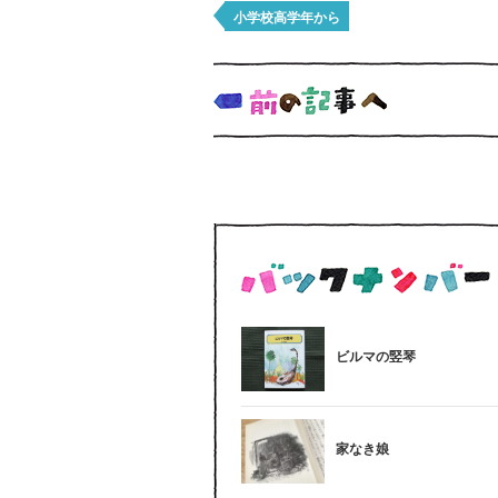
小学校高学年から
ビルマの竪琴
家なき娘