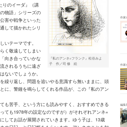
たりのイーダ』（講
の物語」シリーズの
作家
公害や戦争といった
通して描かれたシリ
しいテーマです。
らく敬遠してしまい
「向き合っていかな
『私のアンネ=フランク』松谷みよ
子 作／司 修 絵
流されるうちに遠ざ
作家
はないでしょうか。
を繰り返し、問題を追いやる意識すら無いままに、頭
とに、警鐘を鳴らしてくれる作品が、この『私のアン
ても苦手、という方にも読みやすく、おすすめできる
編集
っても1978年の設定なのですが）がそれぞれアンネ=
にしてお話が展開されていきます。ゆう子は、13歳