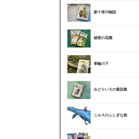
新十津川物語
秘密の花園
車輪の下
みどりいろの童話集
ニルスのふしぎな旅