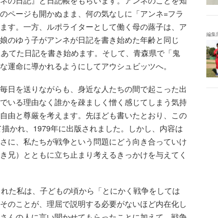
ネの日記』と日記帳をもらいます。アンネのことを知
のページも開かぬまま、何の気なしに「アンネ=フラ
ます。一方、ルポライターとして働く母の蕗子は、ア
編集
娘のゆう子がアンネが日記を書き始めた年齢と同じ
にあてた日記を書き始めます。そして、青森県で「鬼
な運命に導かれるようにしてアウシュビッツへ。
毎日を送りながらも、身近な人たちの間で起こった出
でいる理由なく誰かを疎ましく憎く感じてしまう気持
自由と尊厳を考えます。先ほども書いたとおり、この
て描かれ、1979年に出版されました。しかし、内容は
さに、私たちが戦争という問題にどう向き合っていけ
き兄）とともに立ち止まり考えるきっかけを与えてく
まれた私は、子どもの頃から「とにかく戦争をしては
そのことが、理屈で説明する必要がないほど内在化し
さんの人に言い聞かせてもらったことに加えて、戦争