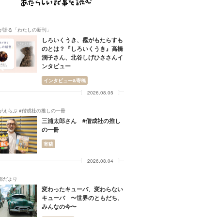
が語る「わたしの新刊」
しろいくうき、霧がもたらすも
のとは？『しろいくうき』高橋
潤子さん、北谷しげひささんイ
ンタビュー
インタビュー&寄稿
2026.08.05
がえらぶ #偕成社の推しの一冊
三浦太郎さん #偕成社の推し
の一冊
寄稿
2026.08.04
部だより
変わったキューバ、変わらない
キューバ 〜世界のともだち、
みんなの今〜