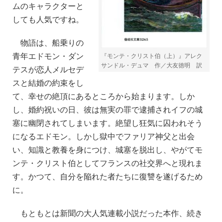
ムのキャラクターと
しても人気ですね。
物語は、船乗りの
青年エドモン・ダン
『モンテ・クリスト伯（上）』アレク
サンドル・デュマ 作／大友徳明 訳
テスが恋人メルセデ
スと結婚の約束をし
て、幸せの絶頂にあるところから始まります。しか
し、婚約祝いの日、彼は無実の罪で逮捕されイフの城
塞に幽閉されてしまいます。絶望し狂気に囚われそう
になるエドモン。しかし獄中でファリア神父と出会
い、知識と教養を身につけ、城塞を脱出し、やがてモ
ンテ・クリスト伯としてフランスの社交界へと現れま
す。かつて、自分を陥れた者たちに復讐を遂げるため
に。
もともとは新聞の大人気連載小説だった本作、続き