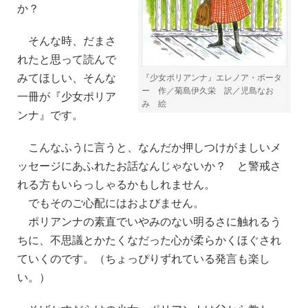
か？
そんな時、だまさ
れたと思って読んで
みてほしい、そんな
『少女ポリアンナ』エレノア・ポータ
ー 作／菊島伊久栄 訳／児島なお
一冊が『少女ポリア
み 絵
ンナ』です。
こんなふうに言うと、なんだか押しつけがましいメ
ッセージにあふれたお話なんじゃないか？ と警戒さ
れる方もいらっしゃるかもしれません。
でもそのご心配にはおよびません。
ポリアンナの素直でいやみのない明るさに触れるう
ちに、不思議とかたくなだった心が柔らかくほぐされ
ていくのです。（ちょっぴりずれている発言も楽し
い。）