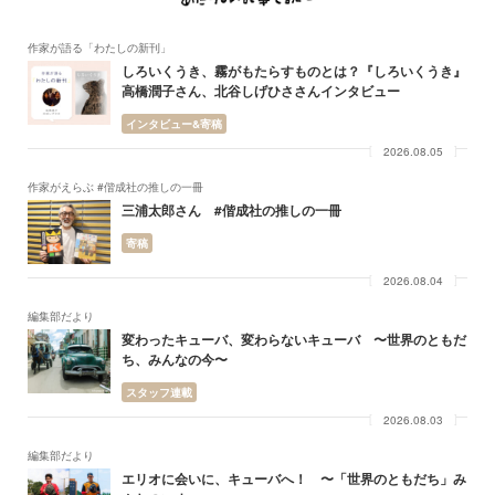
作家が語る「わたしの新刊」
しろいくうき、霧がもたらすものとは？『しろいくうき』
高橋潤子さん、北谷しげひささんインタビュー
インタビュー&寄稿
2026.08.05
作家がえらぶ #偕成社の推しの一冊
三浦太郎さん #偕成社の推しの一冊
寄稿
2026.08.04
編集部だより
変わったキューバ、変わらないキューバ 〜世界のともだ
ち、みんなの今〜
スタッフ連載
2026.08.03
編集部だより
エリオに会いに、キューバへ！ 〜「世界のともだち」み