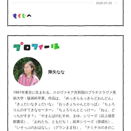
2020.07.20
降矢なな
1961年東京に生まれる。スロヴァキア共和国のブラチスラヴァ美
術大学・版画科卒業。作品は、『めっきらもっきらどおんどん』
『きょだいなきょだいな』『おっきょちゃんとかっぱ』『ちょろ
りんのすてきなセーター』『ちょろりんととっけー』『ねぇ、ど
っちがすき？』「やまんばのむすめ、まゆ」シリーズ（以上福音
館書店）、「おれたち、ともだち！」絵本シリーズ（偕成社）、
『いそっぷのおはなし』（グランまま社）、『ナミチカのきのこ