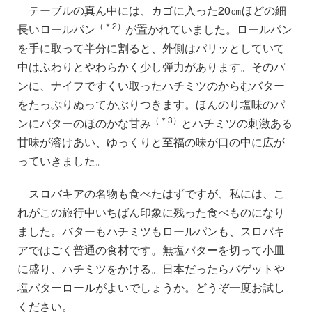
テーブルの真ん中には、カゴに入った20㎝ほどの細
（＊2）
長いロールパン
が置かれていました。ロールパン
を手に取って半分に割ると、外側はパリッとしていて
中はふわりとやわらかく少し弾力があります。そのパ
ンに、ナイフですくい取ったハチミツのからむバター
をたっぷりぬってかぶりつきます。ほんのり塩味のパ
（＊3）
ンにバターのほのかな甘み
とハチミツの刺激ある
甘味が溶けあい、ゆっくりと至福の味が口の中に広が
っていきました。
スロバキアの名物も食べたはずですが、私には、こ
れがこの旅行中いちばん印象に残った食べものになり
ました。バターもハチミツもロールパンも、スロバキ
アではごく普通の食材です。無塩バターを切って小皿
に盛り、ハチミツをかける。日本だったらバゲットや
塩バターロールがよいでしょうか。どうぞ一度お試し
ください。