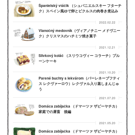
Španielský vtáčik （シュパニエルスキー フターチ
ク）スペイン風ゆで卵とピクルスの肉巻き煮込み
2022.02.22
Vianočný medovník（ヴィアノチニー メドヴニー
ク）クリスマスのハチミツ焼き菓子
2021.12.21
Slivkový koláč （スリウコヴィー コラーチ）プル
ーンケーキ
2021.10.20
Parené buchty s lekvárom（パーレネーブフティ
ス レクヴァーロウ）レクヴァル入り蒸しまんじゅ
う
2021.07.20
Domáca zabíjačka （ドマーツァ ザビーヤチカ）
家庭での屠畜 後編
2021.05.20
Domáca zabíjačka （ドマーツァ ザビーヤチカ）