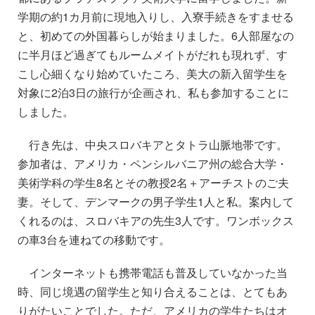
学期の約1カ月前に現地入りし、入寮手続きをすませる
と、初めての外国暮らしが始まりました。6人部屋なの
に半月ほど過ぎてもルームメイトがだれも現れず、す
こし心細くなり始めていたころ、美大の新入留学生を
対象に2泊3日の旅行が企画され、私も参加することに
しました。
行き先は、中央スロバキアとタトラ山脈地帯です。
参加者は、アメリカ・ペンシルバニア州の総合大学・
美術学科の学生8名とその教授2名＋アーチストのご夫
妻。そして、デンマークの男子学生1人と私。案内して
くれるのは、スロバキアの先生3人です。ワンボックス
の車3台を連ねての移動です。
インターネットも携帯電話も普及していなかった当
時、同じ境遇の留学生と知り合えることは、とてもあ
りがたいことでした。ただ、アメリカの学生たちはオ