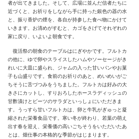
者が出てきました。そして、広場に並んだ信者たちに
近づくと、お祈りをしながら手に持った銀色の器の水
と、振り香炉の煙を、各自が持参した食べ物にかけて
いきます。お清めがすむと、カゴをさげてそれぞれの
家に戻り、いよいよ朝食です。
復活祭の朝食のテーブルはにぎやかです。フルトカ
の他に、ゆで卵やスライスしたハムやソーセージがき
れいに大皿に盛られ、ジャムの入った甘いパンやお菓
子も山盛りです。食前のお祈りのあと、めいめいがご
ちそうに舌づつみをうちました。フルトカは好みの大
きさにカットし、すりおろしたホースラディッシュの
甘酢漬けとビーツのサラダといっしょにいただきま
す。うっすら甘いフルトカは、卵と牛乳がぎゅっと凝
縮された栄養食品です。寒い冬が終わり、若葉の萌え
出す春を迎え、栄養価の高いごちそうをいただいたあ
とは、畑仕事の本格的な季節がはじまります。