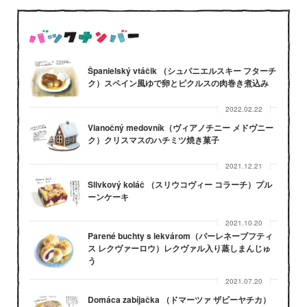
Španielský vtáčik （シュパニエルスキー フターチ
ク）スペイン風ゆで卵とピクルスの肉巻き煮込み
2022.02.22
Vianočný medovník（ヴィアノチニー メドヴニー
ク）クリスマスのハチミツ焼き菓子
2021.12.21
Slivkový koláč （スリウコヴィー コラーチ）プル
ーンケーキ
2021.10.20
Parené buchty s lekvárom（パーレネーブフティ
ス レクヴァーロウ）レクヴァル入り蒸しまんじゅ
う
2021.07.20
Domáca zabíjačka （ドマーツァ ザビーヤチカ）