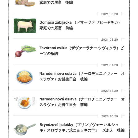
家庭での屠畜 後編
2021.05.20
Domáca zabíjačka （ドマーツァ ザビーヤチカ）
家庭での屠畜 前編
2021.03.20
Zaváraná cvikla（ザヴァーラナー ツヴィクラ）ビ
ーツの瓶詰
2021.01.20
Narodeninová oslava（ナーロヂェニノヴァー オ
スラヴァ）お誕生日会 後編
2020.11.20
Narodeninová oslava（ナーロヂェニノヴァー オ
スラヴァ）お誕生日会 前編
2020.10.20
Bryndzové halušky（ブリンゾヴェー ハルシュ
キ）スロヴァキア式ニョッキの羊チーズあえ 後編