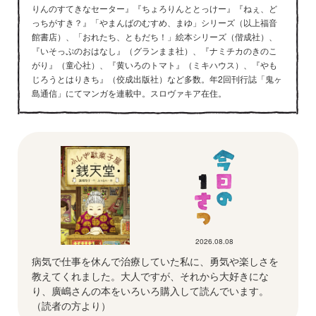
りんのすてきなセーター』『ちょろりんととっけー』『ねぇ、ど
っちがすき？』「やまんばのむすめ、まゆ」シリーズ（以上福音
館書店）、「おれたち、ともだち！」絵本シリーズ（偕成社）、
『いそっぷのおはなし』（グランまま社）、『ナミチカのきのこ
がり』（童心社）、『黄いろのトマト』（ミキハウス）、『やも
じろうとはりきち』（佼成出版社）など多数。年2回刊行誌「鬼ヶ
島通信」にてマンガを連載中。スロヴァキア在住。
2026.08.08
病気で仕事を休んで治療していた私に、勇気や楽しさを
教えてくれました。大人ですが、それから大好きにな
り、廣嶋さんの本をいろいろ購入して読んでいます。
（読者の方より）