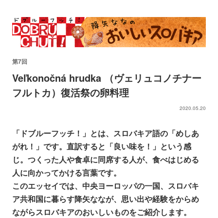
第7回
Veľkonočná hrudka （ヴェリュコノチナー
フルトカ）復活祭の卵料理
2020.05.20
「ドブルーフッチ！」とは、スロバキア語の「めしあ
がれ！」です。直訳すると「良い味を！」という感
じ。つくった人や食卓に同席する人が、食べはじめる
人に向かってかける言葉です。
このエッセイでは、中央ヨーロッパの一国、スロバキ
ア共和国に暮らす降矢ななが、思い出や経験をからめ
ながらスロバキアのおいしいものをご紹介します。