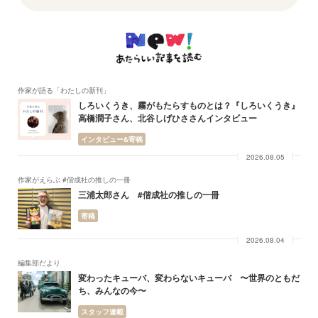
作家が語る「わたしの新刊」
しろいくうき、霧がもたらすものとは？『しろいくうき』
高橋潤子さん、北谷しげひささんインタビュー
インタビュー&寄稿
2026.08.05
作家がえらぶ #偕成社の推しの一冊
三浦太郎さん #偕成社の推しの一冊
寄稿
2026.08.04
編集部だより
変わったキューバ、変わらないキューバ 〜世界のともだ
ち、みんなの今〜
スタッフ連載