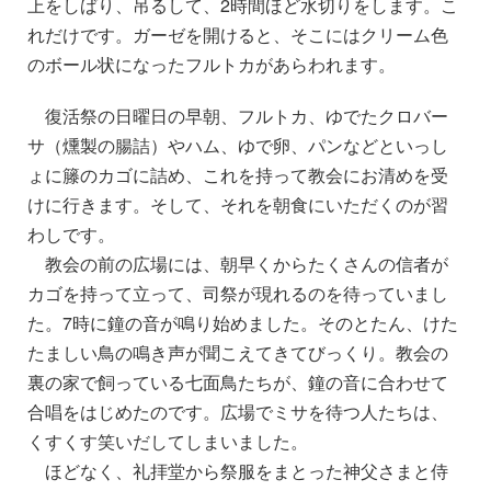
上をしばり、吊るして、2時間ほど水切りをします。こ
れだけです。ガーゼを開けると、そこにはクリーム色
のボール状になったフルトカがあらわれます。
復活祭の日曜日の早朝、フルトカ、ゆでたクロバー
サ（燻製の腸詰）やハム、ゆで卵、パンなどといっし
ょに籐のカゴに詰め、これを持って教会にお清めを受
けに行きます。そして、それを朝食にいただくのが習
わしです。
教会の前の広場には、朝早くからたくさんの信者が
カゴを持って立って、司祭が現れるのを待っていまし
た。7時に鐘の音が鳴り始めました。そのとたん、けた
たましい鳥の鳴き声が聞こえてきてびっくり。教会の
裏の家で飼っている七面鳥たちが、鐘の音に合わせて
合唱をはじめたのです。広場でミサを待つ人たちは、
くすくす笑いだしてしまいました。
ほどなく、礼拝堂から祭服をまとった神父さまと侍