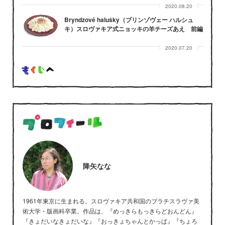
2020.08.20
Bryndzové halušky（ブリンゾヴェー ハルシュ
キ）スロヴァキア式ニョッキの羊チーズあえ 前編
2020.07.20
降矢なな
1961年東京に生まれる。スロヴァキア共和国のブラチスラヴァ美
術大学・版画科卒業。作品は、『めっきらもっきらどおんどん』
『きょだいなきょだいな』『おっきょちゃんとかっぱ』『ちょろ