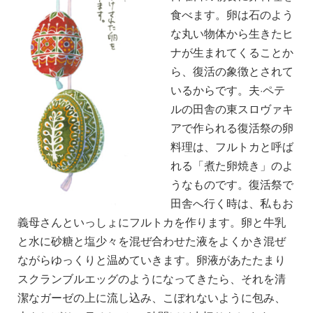
食べます。卵は石のよう
な丸い物体から生きたヒ
ナが生まれてくることか
ら、復活の象徴とされて
いるからです。夫·ペテ
ルの田舎の東スロヴァキ
アで作られる復活祭の卵
料理は、フルトカと呼ば
れる「煮た卵焼き」のよ
うなものです。復活祭で
田舎へ行く時は、私もお
義母さんといっしょにフルトカを作ります。卵と牛乳
と水に砂糖と塩少々を混ぜ合わせた液をよくかき混ぜ
ながらゆっくりと温めていきます。卵液があたたまり
スクランブルエッグのようになってきたら、それを清
潔なガーゼの上に流し込み、こぼれないように包み、