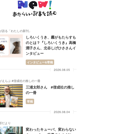
が語る「わたしの新刊」
しろいくうき、霧がもたらすも
のとは？『しろいくうき』高橋
潤子さん、北谷しげひささんイ
ンタビュー
インタビュー&寄稿
2026.08.05
がえらぶ #偕成社の推しの一冊
三浦太郎さん #偕成社の推し
の一冊
寄稿
2026.08.04
部だより
変わったキューバ、変わらない