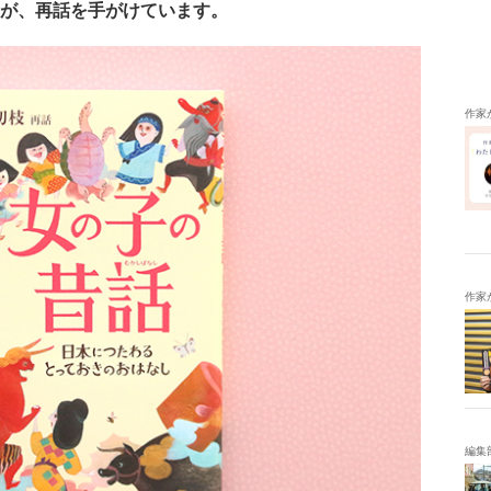
が、再話を手がけています。
作家
作家
編集