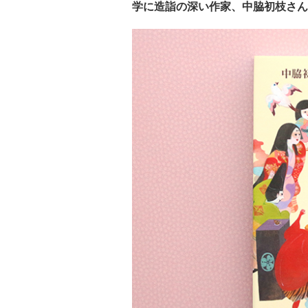
学に造詣の深い作家、中脇初枝さん