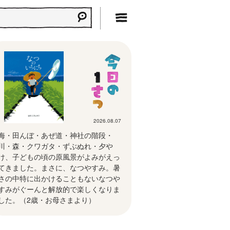
2026.08.07
海・田んぼ・あぜ道・神社の階段・
川・森・クワガタ・ずぶぬれ・夕や
け、子どもの頃の原風景がよみがえっ
てきました。まさに、なつやすみ。暑
さの中特に出かけることもないなつや
すみがぐーんと解放的で楽しくなりま
した。（2歳・お母さまより）