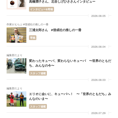
高橋潤子さん、北谷しげひささんインタビュー
インタビュー&寄稿
2026.08.05
作家がえらぶ #偕成社の推しの一冊
三浦太郎さん #偕成社の推しの一冊
寄稿
2026.08.04
編集部だより
変わったキューバ、変わらないキューバ 〜世界のともだ
ち、みんなの今〜
スタッフ連載
2026.08.03
編集部だより
エリオに会いに、キューバへ！ 〜「世界のともだち」み
んなのいま〜
スタッフ連載
2026.07.29