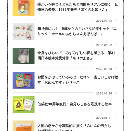
障がいを持つ子どもたちと周囲をリアルに描く、丘
修三の傑作。1986年発売『ぼくのお姉さん』
2026.07.13
贈り物にも！ 0歳からのちいさな絵本セット『エ
リック・カールのあかちゃんえほんばこ』
2026.06.22
全身をひらいて、みずみずしい森を感じる。第31
回日本絵本賞受賞作『もりのあさ』
2026.06.08
お面をかぶっているのは、だれ？ 楽しいしかけ絵
本「おめんです」シリーズ
2026.05.25
偕成社90周年復刊！自分らしさを応援する絵本
2026.05.11
人間の愚かさを寓話的に描く『六にんの男たち––
なぜ戦争をするのか？』