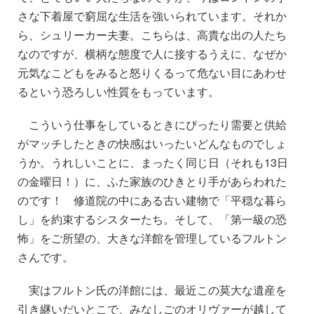
さな下着屋で窮屈な生活を強いられています。それか
ら、シュリーカー夫妻。こちらは、高貴な出の人たち
なのですが、横柄な態度で人に接するうえに、なぜか
元気なこどもをみると怒りくるって危ない目にあわせ
るという恐ろしい性質をもっています。
こういう仕事をしているときにぴったり需要と供給
がマッチしたときの快感はいったいどんなものでしょ
うか。うれしいことに、まったく同じ日（それも13日
の金曜日！）に、ふた家族のひきとり手があらわれた
のです！ 修道院の中にある古い建物で「平穏な暮ら
し」を約束するシスターたち。そして、「第一級の恐
怖」をご所望の、大きな洋館を管理しているフルトン
さんです。
実はフルトン氏の洋館には、最近この莫大な遺産を
引き継いだいとこで、みなしごのオリヴァーが越して