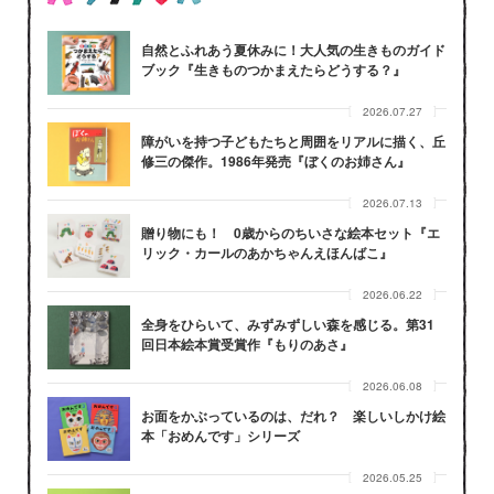
自然とふれあう夏休みに！大人気の生きものガイド
ブック『生きものつかまえたらどうする？』
2026.07.27
障がいを持つ子どもたちと周囲をリアルに描く、丘
修三の傑作。1986年発売『ぼくのお姉さん』
2026.07.13
贈り物にも！ 0歳からのちいさな絵本セット『エ
リック・カールのあかちゃんえほんばこ』
2026.06.22
全身をひらいて、みずみずしい森を感じる。第31
回日本絵本賞受賞作『もりのあさ』
2026.06.08
お面をかぶっているのは、だれ？ 楽しいしかけ絵
本「おめんです」シリーズ
2026.05.25