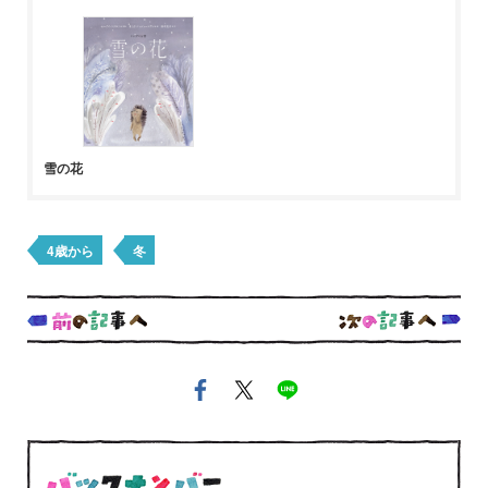
雪の花
4歳から
冬