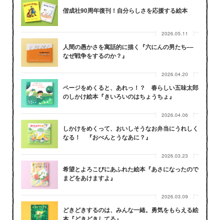
偕成社90周年復刊！自分らしさを応援する絵本
2026.05.11
人間の愚かさを寓話的に描く『六にんの男たち––
なぜ戦争をするのか？』
2026.04.20
ページをめくると、あれっ！？ 春らしい五味太郎
のしかけ絵本『きいろいのはちょうちょ』
2026.04.06
しかけをめくって、おいしそうなお弁当にうれしく
なる！ 『おべんとうなあに？』
2026.03.23
希望とよろこびにあふれた絵本『あさになったので
まどをあけますよ』
2026.03.09
どきどきするのは、みんな一緒。勇気をもらえる絵
本『どきどきしてる』