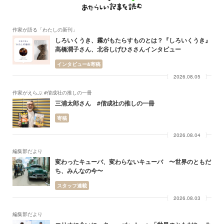
作家が語る「わたしの新刊」
しろいくうき、霧がもたらすものとは？『しろいくうき』
高橋潤子さん、北谷しげひささんインタビュー
インタビュー&寄稿
2026.08.05
作家がえらぶ #偕成社の推しの一冊
三浦太郎さん #偕成社の推しの一冊
寄稿
2026.08.04
編集部だより
変わったキューバ、変わらないキューバ 〜世界のともだ
ち、みんなの今〜
スタッフ連載
2026.08.03
編集部だより