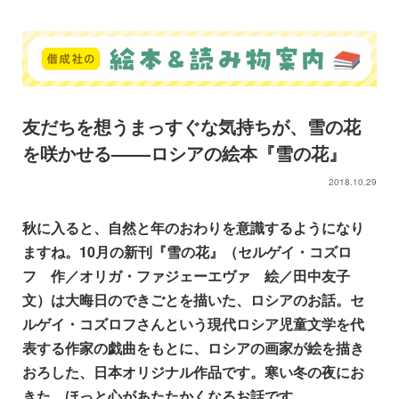
友だちを想うまっすぐな気持ちが、雪の花
を咲かせる––––ロシアの絵本『雪の花』
2018.10.29
秋に入ると、自然と年のおわりを意識するようになり
ますね。10月の新刊『雪の花』（セルゲイ・コズロ
フ 作／オリガ・ファジェーエヴァ 絵／田中友子
文）は大晦日のできごとを描いた、ロシアのお話。セ
ルゲイ・コズロフさんという現代ロシア児童文学を代
表する作家の戯曲をもとに、ロシアの画家が
絵を描き
おろした
、日本オリジナル作品です。寒い冬の夜にお
きた、ほっと心があたたかくなるお話です。