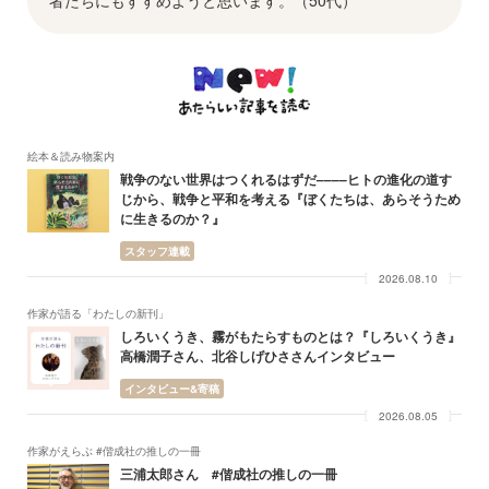
者たちにもすすめようと思います。（50代）
絵本＆読み物案内
戦争のない世界はつくれるはずだ––––ヒトの進化の道す
じから、戦争と平和を考える『ぼくたちは、あらそうため
に生きるのか？』
スタッフ連載
2026.08.10
作家が語る「わたしの新刊」
しろいくうき、霧がもたらすものとは？『しろいくうき』
高橋潤子さん、北谷しげひささんインタビュー
インタビュー&寄稿
2026.08.05
作家がえらぶ #偕成社の推しの一冊
三浦太郎さん #偕成社の推しの一冊