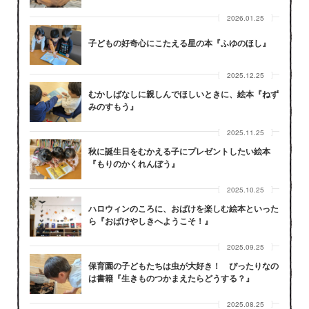
2026.01.25
子どもの好奇心にこたえる星の本『ふゆのほし』
2025.12.25
むかしばなしに親しんでほしいときに、絵本『ねず
みのすもう』
2025.11.25
秋に誕生日をむかえる子にプレゼントしたい絵本
『もりのかくれんぼう』
2025.10.25
ハロウィンのころに、おばけを楽しむ絵本といった
ら『おばけやしきへようこそ！』
2025.09.25
保育園の子どもたちは虫が大好き！ ぴったりなの
は書籍『生きものつかまえたらどうする？』
2025.08.25