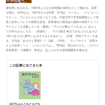
愛知県に生まれる。1980年より公立保育園の保育士として勤める。保育
士歴は、40年以上。1997年から4年間、月刊誌「クーヨン」（クレヨンハ
ウス）に、子どもたちとの日々をつづる。中部大学で非常勤講師として保
育と絵本についての授業を担当。保育者向け講演会の講師や保育アドバイ
ザーとしても活動している。書籍に『子どもが教えてくれました ほんと
うの本のおもしろさ』（偕成社）、『0.1.2歳児 毎日できるふだんあそび
100ーあそびに夢中になる子どもと出会おう』（共著、学研プラス）があ
る。月刊誌「あそびと環境0・1・2歳」（学研）、ウェブサイト「保育士
さんの絵本ノート」（パルシステム）、季刊誌「音のゆうびん」（カワイ
音楽教室）で連載中。現在は、あしたがすき保育園園長を務める。
この記事に出てきた本
ほげちゃんとおともだち