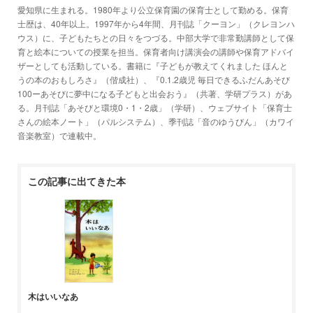
愛知県に生まれる。1980年より公立保育園の保育士として勤める。保育
士歴は、40年以上。1997年から4年間、月刊誌「クーヨン」（クレヨンハ
ウス）に、子どもたちとの日々をつづる。中部大学で非常勤講師として保
育と絵本についての授業を担当。保育者向け講演会の講師や保育アドバイ
ザーとしても活動している。書籍に『子どもが教えてくれました ほんと
うの本のおもしろさ』（偕成社）、『0.1.2歳児 毎日できるふだんあそび
100ーあそびに夢中になる子どもと出会おう』（共著、学研プラス）があ
る。月刊誌「あそびと環境0・1・2歳」（学研）、ウェブサイト「保育士
さんの絵本ノート」（パルシステム）、季刊誌「音のゆうびん」（カワイ
音楽教室）で連載中。
この記事に出てきた本
木はいいなあ