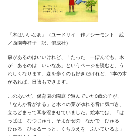
『木はいいなあ』（ユードリイ 作／シーモント 絵
／西園寺祥子 訳、偕成社）
森があるのはいいけれど、「たった 一ぽんでも、木
が あるのは いいなあ」というページを読むと、う
れしくなります。森を歩くのも好きだけれど、1本の木
があれば、日陰もできます。
このあいだ、保育園の園庭で遊んでいた3歳の子が、
「なんか音がする」と木々の葉がゆれる音に気づき、
立ちどまって耳を澄ませていました。絵本では、「は
っぱは なつじゅう、そよかぜの なかで ひゅる
ひゅる ひゅるーっと、くちぶえを ふいているよ」