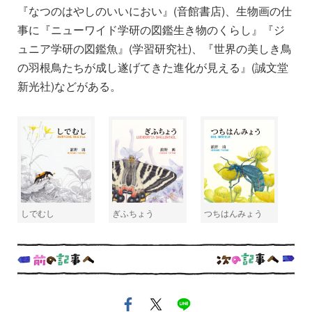
『なつのはやしのいいにおい』(音館書店)、生物画の仕
事に『ニューワイド学研の図鑑生き物のくらし』『ジ
ュニア学研の図鑑魚』(学習研究社)、『世界の美しき鳥
の羽根鳥たちが成し遂げてきた進化が見える』(誠文堂
新光社)などがある。
しでむし
ぎふちょう
つちはんみょう