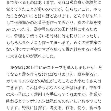
まで食べるものはあります。それは私自身が体験的に
覚えてきたことが多いのですが、知らないこと、やっ
たことがないことは山ほどあります。どんぐりを加工
して何種類かのお菓子を作ってみたり、春の七草を摘
みにいったり、器や弓矢などの工作材料にするため
に、管理を手伝っている竹林に竹を切りにいったり。
もちろんタケノコも採って食べます。近くの漁業権の
ない川でウナギやナマズを狙って置き針をすると本当
に大きなものが獲れました。
我が家は2014年に薪ストーブを購入しましたが、そ
うなると薪を作らなければなりません。薪を割ると、
カミキリムシなどの幼虫がころころと大小たくさん出
てきます。これはテッポウムシと呼ばれます。中学生
の末っ子はよく薪割りを手伝ってくれますが、作業が
終わるとテッポウムシは私たちのおいしいおやつにな
ります。野良には探す、考える、作る、使う、食べる