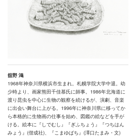
舘野 鴻
1968年神奈川県横浜市生まれ。札幌学院大学中退。幼
少時より、画家熊田千佳慕氏に師事。1986年北海道に
渡り昆虫を中心に生物の観察を続けるが、演劇、音楽
に出会い舞台に上がる。1996年に神奈川県に移ってか
ら本格的に生物画の仕事を始め、図鑑の絵などを手が
ける。絵本に『しでむし』『ぎふちょう』『つちはん
みょう』(偕成社)、『こまゆばち』(澤口たまみ・文)