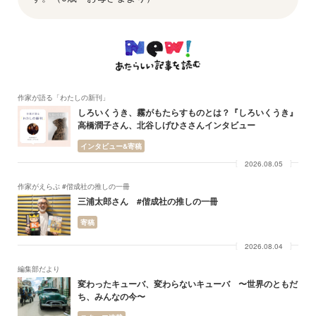
作家が語る「わたしの新刊」
しろいくうき、霧がもたらすものとは？『しろいくうき』
高橋潤子さん、北谷しげひささんインタビュー
インタビュー&寄稿
2026.08.05
作家がえらぶ #偕成社の推しの一冊
三浦太郎さん #偕成社の推しの一冊
寄稿
2026.08.04
編集部だより
変わったキューバ、変わらないキューバ 〜世界のともだ
ち、みんなの今〜