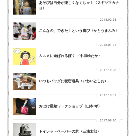
あそびは自分が楽しくなくちゃ！〈スギヤマカナ
ヨ〉
2018.02.28
こんなの、できた！という喜び〈かとうまふみ〉
2018.01.31
ムスメに遊ばれるぼく 〈中垣ゆたか〉
2017.12.28
いつもバッグに秘密道具〈いわいとしお〉
2017.10.31
おばけ屋敷ワークショップ〈山本 孝〉
2017.09.30
トイレットペーパーの芯〈三浦太郎〉