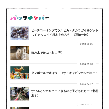
ビーチコーミングでツルピカ・タカラガイをゲット
して カッコイイ標本を作ろう ! 〈三輪一雄〉
2018.06.29
積み木で遊ぶ〈杉山 亮〉
2018.05.31
ダンボールで遊ぼう！〈ザ・キャビンカンパニー〉
2018.04.26
サワルとワカル？ーいきものと子どもたちー〈北村
直子〉
2018.03.30