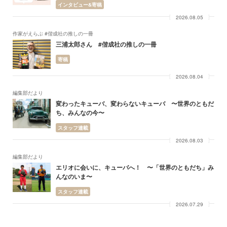
インタビュー&寄稿
2026.08.05
作家がえらぶ #偕成社の推しの一冊
三浦太郎さん #偕成社の推しの一冊
寄稿
2026.08.04
編集部だより
変わったキューバ、変わらないキューバ 〜世界のともだ
ち、みんなの今〜
スタッフ連載
2026.08.03
編集部だより
エリオに会いに、キューバへ！ 〜「世界のともだち」み
んなのいま〜
スタッフ連載
2026.07.29