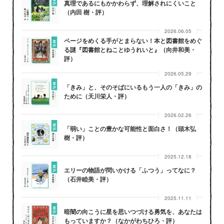
真理であるにもかかわらず、理解されにくいこと
（内田 樹・評）
2026.06.05
ページをめくる手がとまらない！本と図書館をめぐ
る謎『図書館とねことゆうれいと』（向井和美・
評）
2026.05.29
「きみ」と、そのそばにいるもう一人の「きみ」の
ために（天川栄人・評）
2026.02.26
「弱い」ことの豊かな可能性と面白さ！（頭木弘
樹・評）
2025.12.18
エリーの物語が問いかける「ふつう」ってなに？
（石井睦美・評）
2025.11.11
暗闇の向こうに星を思いつづける勇気を、あなたは
もっていますか？（なかがわちひろ・評）