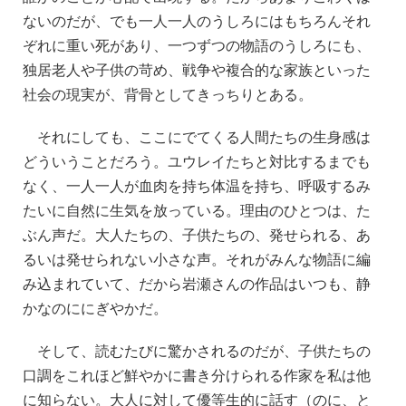
ないのだが、でも一人一人のうしろにはもちろんそれ
ぞれに重い死があり、一つずつの物語のうしろにも、
独居老人や子供の苛め、戦争や複合的な家族といった
社会の現実が、背骨としてきっちりとある。
それにしても、ここにでてくる人間たちの生身感は
どういうことだろう。ユウレイたちと対比するまでも
なく、一人一人が血肉を持ち体温を持ち、呼吸するみ
たいに自然に生気を放っている。理由のひとつは、た
ぶん声だ。大人たちの、子供たちの、発せられる、あ
るいは発せられない小さな声。それがみんな物語に編
み込まれていて、だから岩瀬さんの作品はいつも、静
かなのににぎやかだ。
そして、読むたびに驚かされるのだが、子供たちの
口調をこれほど鮮やかに書き分けられる作家を私は他
に知らない。大人に対して優等生的に話す（のに、と