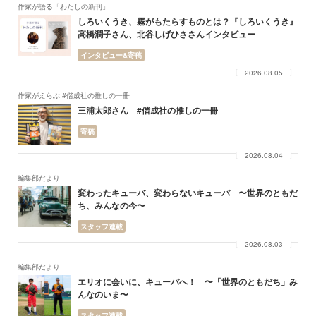
作家が語る「わたしの新刊」
しろいくうき、霧がもたらすものとは？『しろいくうき』
高橋潤子さん、北谷しげひささんインタビュー
インタビュー&寄稿
2026.08.05
作家がえらぶ #偕成社の推しの一冊
三浦太郎さん #偕成社の推しの一冊
寄稿
2026.08.04
編集部だより
変わったキューバ、変わらないキューバ 〜世界のともだ
ち、みんなの今〜
スタッフ連載
2026.08.03
編集部だより
エリオに会いに、キューバへ！ 〜「世界のともだち」み
んなのいま〜
スタッフ連載