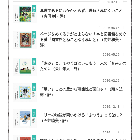
2026.07.28
真理であるにもかかわらず、理解されにくいこと
（内田 樹・評）
2026.06.05
ページをめくる手がとまらない！本と図書館をめぐ
る謎『図書館とねことゆうれいと』（向井和美・
評）
2026.05.29
「きみ」と、そのそばにいるもう一人の「きみ」の
ために（天川栄人・評）
2026.02.26
「弱い」ことの豊かな可能性と面白さ！（頭木弘
樹・評）
2025.12.18
エリーの物語が問いかける「ふつう」ってなに？
（石井睦美・評）
2025.11.11