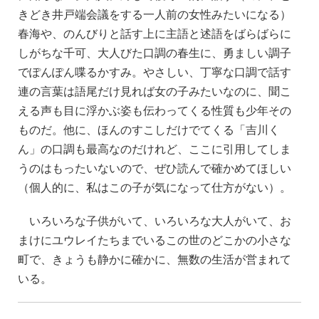
きどき井戸端会議をする一人前の女性みたいになる）
春海や、のんびりと話す上に主語と述語をばらばらに
しがちな千可、大人びた口調の春生に、勇ましい調子
でぽんぽん喋るかすみ。やさしい、丁寧な口調で話す
連の言葉は語尾だけ見れば女の子みたいなのに、聞こ
える声も目に浮かぶ姿も伝わってくる性質も少年その
ものだ。他に、ほんのすこしだけでてくる「吉川く
ん」の口調も最高なのだけれど、ここに引用してしま
うのはもったいないので、ぜひ読んで確かめてほしい
（個人的に、私はこの子が気になって仕方がない）。
いろいろな子供がいて、いろいろな大人がいて、お
まけにユウレイたちまでいるこの世のどこかの小さな
町で、きょうも静かに確かに、無数の生活が営まれて
いる。