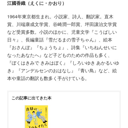
江國香織（えくに・かおり）
1964年東京都生まれ。小説家、詩人、翻訳家。直木
賞、川端康成文学賞、谷崎潤一郎賞、坪田讓治文学賞
など受賞多数。小説のほかに、児童文学『こうばしい
日々』、長編童話『雪だるまの雪子ちゃん』、絵本
『おさんぽ』『ちょうちょ』、詩集『いちねんせいに
なったあなたへ』など子どものための作品も多く、
『ぼくはきみで きみはぼく』『しろいゆき あかるいゆ
き』『アンデルセンのおはなし』『青い鳥』など、絵
本や童話の翻訳も数多く手がけている。
この記事に出てきた本