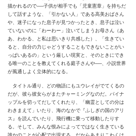
描かれるので──子供が相手でも「児童憲章」を持ちだ
して話すような、「引かない人」である高美おばさん
や、迷子になった息子が見つかったとき、息子は泣い
ていないのに「わーわー」泣いてしまうお母さん（あ
あ、わかる、と私は思いきり共感した）、「生きてい
ると、自分の力じゃどうすることもできないことがい
っぱいあるの」という厳しい現実と、そのときにでき
る唯一のことを教えてくれる庭子さんや──、小説世界
が風通しよく立体的になる。
タイトル通り、どの物語にもユウレイがでてくるの
だが、彼ら彼女らがまたチャーミングなのだ。パイナ
ップルを切ってだしてくれたり、「幽霊としての分は
わきまえて」いたり、海のなかで『ふしぎの国のアリ
ス』を読んでいたり、飛行機に乗って移動したりす
る。そして、みんな恨みによってではなく生きている
誰かのことが心配で出現する。だからあまりこわくは