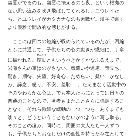
幽霊がでるのも、幽霊に怯えるのも夜、という根拠の
ない思い込みを吹き飛ばしてくれるし、ユウレイた
ち、とユウレイがカタカナなのも素敵だ。漢字で書く
より優雅で開放的な感じがする。
ここには四つの短編が収められているのだが、四編
ともに共通して、子供たちの心の動きが繊細に、丁寧
ぜん
どう
に描かれる。
蠕
動
ともいうべきかすかなふるえまで、
岩瀬さんの筆はのがさない。気遣いや遠慮、苛立ち、
驚き、期待、失望、好奇心、ためらい、疑い、かなし
み、諦念、怒り、不安、羞恥──。たえまなく活動中の
そのやわらかな心は、でも本人たちにとっては日々の
普通のことなので、著者もまたことさらに強調するこ
となく、それら微細な蠕動の一つ一つを、あくまでも
淡々と、どうということもないかのように写し取る。
そのことの凄み。同時に、周囲の大人たち一人ずつ
も、子供たちとおなじだけの個性を持った存在として