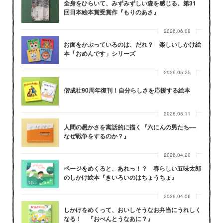
全身をひらいて、みずみずしい森を感じる。第31
回日本絵本賞受賞作『もりのあさ』
2026.06.08
お面をかぶっているのは、だれ？ 楽しいしかけ絵
本「おめんです」シリーズ
2026.05.25
偕成社90周年復刊！自分らしさを応援する絵本
2026.05.11
人間の愚かさを寓話的に描く『六にんの男たち––
なぜ戦争をするのか？』
2026.04.20
ページをめくると、あれっ！？ 春らしい五味太郎
のしかけ絵本『きいろいのはちょうちょ』
2026.04.06
しかけをめくって、おいしそうなお弁当にうれしく
なる！ 『おべんとうなあに？』