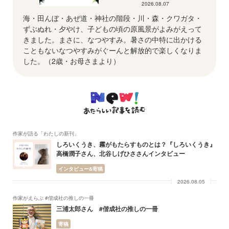
2026.08.07
海・田んぼ・あぜ道・神社の階段・川・森・クワガタ・
ずぶぬれ・夕やけ、子どもの頃の原風景がよみがえって
きました。まさに、なつやすみ。暑さの中特に出かける
こともないなつやすみがぐーんと解放的で楽しくなりま
した。（2歳・お母さまより）
作家が語る「わたしの新刊」
しろいくうき、霧がもたらすものとは？『しろいくうき』
高橋潤子さん、北谷しげひささんインタビュー
インタビュー&寄稿
2026.08.05
作家がえらぶ #偕成社の推しの一冊
三浦太郎さん #偕成社の推しの一冊
寄稿