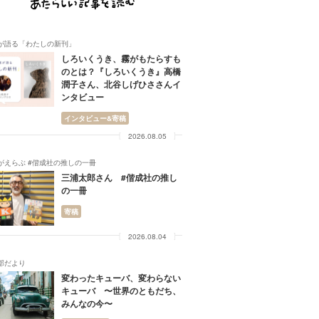
が語る「わたしの新刊」
しろいくうき、霧がもたらすも
のとは？『しろいくうき』高橋
潤子さん、北谷しげひささんイ
ンタビュー
インタビュー&寄稿
2026.08.05
がえらぶ #偕成社の推しの一冊
三浦太郎さん #偕成社の推し
の一冊
寄稿
2026.08.04
部だより
変わったキューバ、変わらない
キューバ 〜世界のともだち、
みんなの今〜