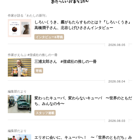
作家が語る「わたしの新刊」
しろいくうき、霧がもたらすものとは？『しろいくうき』
高橋潤子さん、北谷しげひささんインタビュー
インタビュー&寄稿
2026.08.05
作家がえらぶ #偕成社の推しの一冊
三浦太郎さん #偕成社の推しの一冊
寄稿
2026.08.04
編集部だより
変わったキューバ、変わらないキューバ 〜世界のともだ
ち、みんなの今〜
スタッフ連載
2026.08.03
編集部だより
エリオに会いに、キューバへ！ 〜「世界のともだち」み