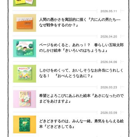
2026.05.11
人間の愚かさを寓話的に描く『六にんの男たち––
なぜ戦争をするのか？』
2026.04.20
ページをめくると、あれっ！？ 春らしい五味太郎
のしかけ絵本『きいろいのはちょうちょ』
2026.04.06
しかけをめくって、おいしそうなお弁当にうれしく
なる！ 『おべんとうなあに？』
2026.03.23
希望とよろこびにあふれた絵本『あさになったので
まどをあけますよ』
2026.03.09
どきどきするのは、みんな一緒。勇気をもらえる絵
本『どきどきしてる』