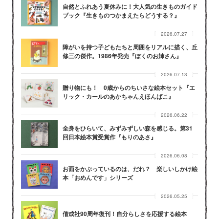
自然とふれあう夏休みに！大人気の生きものガイド
ブック『生きものつかまえたらどうする？』
2026.07.27
障がいを持つ子どもたちと周囲をリアルに描く、丘
修三の傑作。1986年発売『ぼくのお姉さん』
2026.07.13
贈り物にも！ 0歳からのちいさな絵本セット『エ
リック・カールのあかちゃんえほんばこ』
2026.06.22
全身をひらいて、みずみずしい森を感じる。第31
回日本絵本賞受賞作『もりのあさ』
2026.06.08
お面をかぶっているのは、だれ？ 楽しいしかけ絵
本「おめんです」シリーズ
2026.05.25
偕成社90周年復刊！自分らしさを応援する絵本