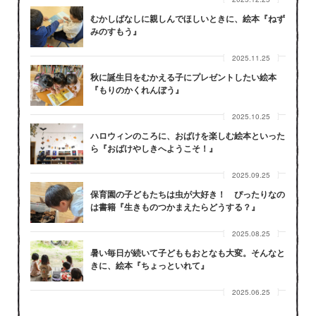
むかしばなしに親しんでほしいときに、絵本『ねず
みのすもう』
2025.11.25
秋に誕生日をむかえる子にプレゼントしたい絵本
『もりのかくれんぼう』
2025.10.25
ハロウィンのころに、おばけを楽しむ絵本といった
ら『おばけやしきへようこそ！』
2025.09.25
保育園の子どもたちは虫が大好き！ ぴったりなの
は書籍『生きものつかまえたらどうする？』
2025.08.25
暑い毎日が続いて子どももおとなも大変。そんなと
きに、絵本『ちょっといれて』
2025.06.25