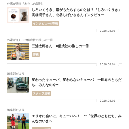
作家が語る「わたしの新刊」
しろいくうき、霧がもたらすものとは？『しろいくうき』
高橋潤子さん、北谷しげひささんインタビュー
インタビュー&寄稿
2026.08.05
作家がえらぶ #偕成社の推しの一冊
三浦太郎さん #偕成社の推しの一冊
寄稿
2026.08.04
編集部だより
変わったキューバ、変わらないキューバ 〜世界のともだ
ち、みんなの今〜
スタッフ連載
2026.08.03
編集部だより
エリオに会いに、キューバへ！ 〜「世界のともだち」み
んなのいま〜