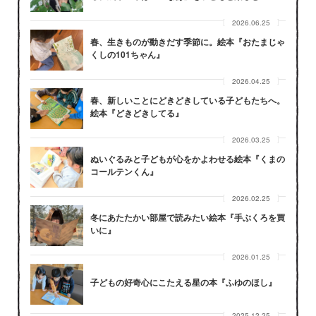
2026.06.25
春、生きものが動きだす季節に。絵本『おたまじゃ
くしの101ちゃん』
2026.04.25
春、新しいことにどきどきしている子どもたちへ。
絵本『どきどきしてる』
2026.03.25
ぬいぐるみと子どもが心をかよわせる絵本『くまの
コールテンくん』
2026.02.25
冬にあたたかい部屋で読みたい絵本『手ぶくろを買
いに』
2026.01.25
子どもの好奇心にこたえる星の本『ふゆのほし』
2025.12.25