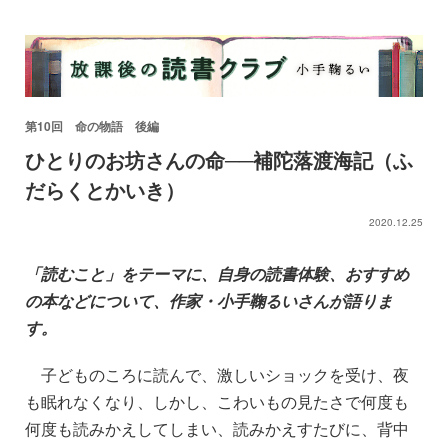
第10回 命の物語 後編
ひとりのお坊さんの命──補陀落渡海記（ふ
だらくとかいき）
2020.12.25
「読むこと」をテーマに、自身の読書体験、おすすめ
の本などについて、作家・小手鞠るいさんが語りま
す。
子どものころに読んで、激しいショックを受け、夜
も眠れなくなり、しかし、こわいもの見たさで何度も
何度も読みかえしてしまい、読みかえすたびに、背中