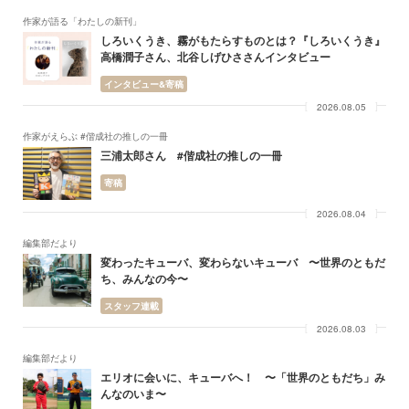
作家が語る「わたしの新刊」
しろいくうき、霧がもたらすものとは？『しろいくうき』
高橋潤子さん、北谷しげひささんインタビュー
インタビュー&寄稿
2026.08.05
作家がえらぶ #偕成社の推しの一冊
三浦太郎さん #偕成社の推しの一冊
寄稿
2026.08.04
編集部だより
変わったキューバ、変わらないキューバ 〜世界のともだ
ち、みんなの今〜
スタッフ連載
2026.08.03
編集部だより
エリオに会いに、キューバへ！ 〜「世界のともだち」み
んなのいま〜