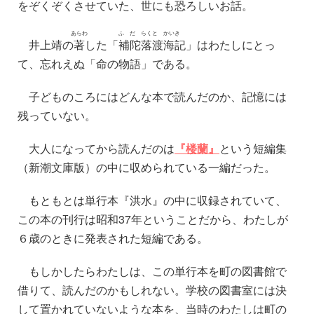
をぞくぞくさせていた、世にも恐ろしいお話。
あらわ
ふ
だ
らく
と
かい
き
井上靖の
著
した「
補
陀
落
渡
海
記
」はわたしにとっ
て、忘れえぬ「命の物語」である。
子どものころにはどんな本で読んだのか、記憶には
残っていない。
大人になってから読んだのは
『楼蘭』
という短編集
（新潮文庫版）の中に収められている一編だった。
もともとは単行本『洪水』の中に収録されていて、
この本の刊行は昭和37年ということだから、わたしが
６歳のときに発表された短編である。
もしかしたらわたしは、この単行本を町の図書館で
借りて、読んだのかもしれない。学校の図書室には決
して置かれていないような本を、当時のわたしは町の