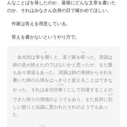
んなことばを発したのか、最後にどんな文章を書いた
のか、それはみなさん自身の目で確かめてほしい。
作家は答えを用意している。
答えを書かないというやり方で。
お
つむ
金光坊は筆を
擱
くと、直ぐ眼を
瞑
った。清源は
師の息が絶えたのではないかと思ったが、まだ脈
もあり体温もあった。清源は師の筆跡からそれを
書いた師の心境をはっきりと捉えることはできな
ようや
かった。それは金光坊
漸
くにして到達することの
はげ
できた悟りの境地のようでもあり、また反対に
烈
しい怒りと抗議に貫かれたそれのようでもあっ
た。
ごしら