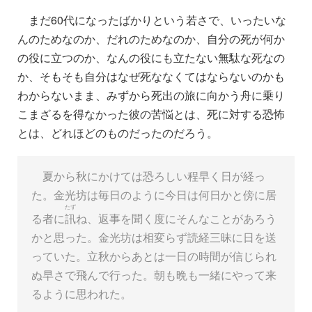
まだ60代になったばかりという若さで、いったいな
んのためなのか、だれのためなのか、自分の死が何か
の役に立つのか、なんの役にも立たない無駄な死なの
か、そもそも自分はなぜ死ななくてはならないのかも
わからないまま、みずから死出の旅に向かう舟に乗り
こまざるを得なかった彼の苦悩とは、死に対する恐怖
とは、どれほどのものだったのだろう。
夏から秋にかけては恐ろしい程早く日が経っ
た。金光坊は毎日のように今日は何日かと傍に居
たず
る者に
訊
ね、返事を聞く度にそんなことがあろう
かと思った。金光坊は相変らず読経三昧に日を送
っていた。立秋からあとは一日の時間が信じられ
ぬ早さで飛んで行った。朝も晩も一緒にやって来
るように思われた。