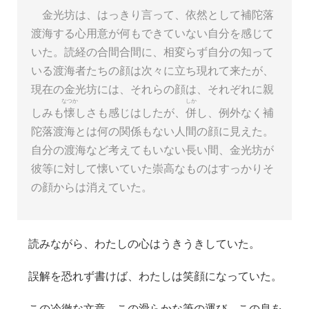
金光坊は、はっきり言って、依然として補陀落
渡海する心用意が何もできていない自分を感じて
いた。読経の合間合間に、相変らず自分の知って
いる渡海者たちの顔は次々に立ち現れて来たが、
現在の金光坊には、それらの顔は、それぞれに親
なつか
しか
しみも
懐
しさも感じはしたが、
併
し、例外なく補
陀落渡海とは何の関係もない人間の顔に見えた。
自分の渡海など考えてもいない長い間、金光坊が
彼等に対して懐いていた崇高なものはすっかりそ
の顔からは消えていた。
読みながら、わたしの心はうきうきしていた。
誤解を恐れず書けば、わたしは笑顔になっていた。
この冷徹な文章、この滑らかな筆の運び、この息を