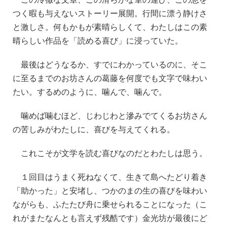
つく暇も与えないストーリー展開。行間に漂う静けさ
と激しさ。何もかもが素晴らしくて、わたしはこの素
晴らしい作品を「読める喜び」に浸っていた。
最後はどうなるか、すでにわかっているのに、そこ
に至るまでのお坊さんの葛藤を何度でも文字で味わい
たい。するめのように、噛んで、噛んで。
噛めば噛むほど、じわじわと滲みでてくるお坊さん
の苦しみがわたしに、喜びを与えてくれる。
これこそが文学を読む喜びなのだとわたしは思う。
１回目はうまく死ねなくて、生きて島へたどり着き
「助かった」と安堵し、つかのまの生の喜びを味わい
ながらも、ふたたび舟に乗せられることになった（こ
れがまたなんとも言えず残酷です）金光坊が最後にど