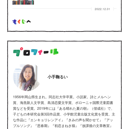
2022.12.01
小手鞠るい
1956年岡山県生まれ。同志社大学卒業。小説家。詩とメルヘン
賞、海燕新人文学賞、島清恋愛文学賞、ボローニャ国際児童図書
賞などを受賞。2019年には『ある晴れた夏の朝』（偕成社）で、
子どもの本研究会第3回作品賞、小学館児童出版文化賞を受賞。主
な作品に『エンキョリレンアイ』『きみの声を聞かせて』『アッ
プルソング』『思春期』『初恋まねき猫』『放課後の文章教室』