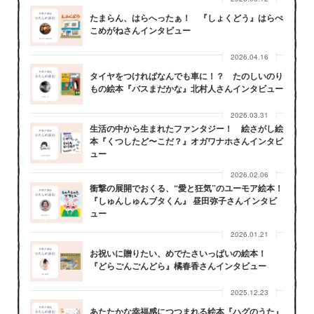
たまらん、はらへったぁ！ 『しょくどう』はらぺ
こめがねさんインタビュー
2026.04.16
タイヤをつければなんでも車に！？ たのしいのり
もの絵本『バスまだかな』北村人さんインタビュー
2026.03.31
生活の中から生まれたファンタジー！ 絵さがし絵
本『くつしたど〜こだ？』オガワナホさんインタビ
ュー
2026.02.06
衝撃の展開でおくる、“愛と狂気”のユーモア絵本！
『しゅんしゅんブタくん』 昼田弥子さんインタビ
ュー
2026.01.21
お祝いに贈りたい、めでたさいっぱいの絵本！
『どらごんごんどら』橘春香さんインタビュー
2025.12.23
あたたかな幸福感につつまれる絵本『ハグのうた』