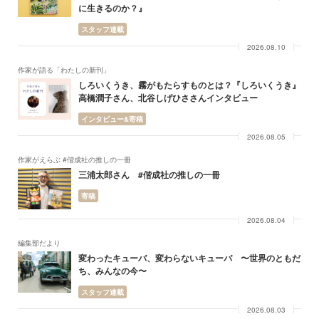
に生きるのか？』
スタッフ連載
2026.08.10
作家が語る「わたしの新刊」
しろいくうき、霧がもたらすものとは？『しろいくうき』
高橋潤子さん、北谷しげひささんインタビュー
インタビュー&寄稿
2026.08.05
作家がえらぶ #偕成社の推しの一冊
三浦太郎さん #偕成社の推しの一冊
寄稿
2026.08.04
編集部だより
変わったキューバ、変わらないキューバ 〜世界のともだ
ち、みんなの今〜
スタッフ連載
2026.08.03