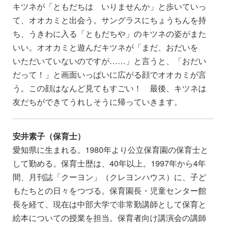
キツネが「ともだちは いりませんか」と歩いていっ
て、オオカミと出会う。サングラスにちょうちんを持
ち、うきわに入る「ともだちや」のキツネの姿がまた
いい。オオカミと遊んだキツネが「まだ、おだいを
いただいていないのですが……」と言うと、「おだい
だって！」と画面いっぱいに広がる顔でオオカミが言
う。この顔はなんど見てもすごい！ 最後、キツネは
友だちができてうれしそうに帰っていきます。
安井素子（保育士）
愛知県に生まれる。1980年より公立保育園の保育士と
して勤める。保育士歴は、40年以上。1997年から4年
間、月刊誌「クーヨン」（クレヨンハウス）に、子ど
もたちとの日々をつづる。保育園長・児童センター館
長を経て、現在は中部大学で非常勤講師として保育と
絵本についての授業を担当。保育者向け講演会の講師