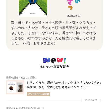
2026.08.07
海・田んぼ・あぜ道・神社の階段・川・森・クワガタ・
ずぶぬれ・夕やけ、子どもの頃の原風景がよみがえって
きました。まさに、なつやすみ。暑さの中特に出かける
こともないなつやすみがぐーんと解放的で楽しくなりま
した。（2歳・お母さまより）
作家が語る「わたしの新刊」
しろいくうき、霧がもたらすものとは？『しろいくうき』
高橋潤子さん、北谷しげひささんインタビュー
インタビュー&寄稿
2026.08.05
作家がえらぶ #偕成社の推しの一冊